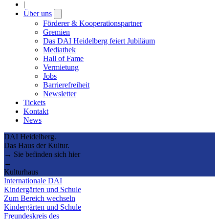
|
Über uns
Open
submenu
Förderer & Kooperationspartner
Gremien
Das DAI Heidelberg feiert Jubiläum
Mediathek
Hall of Fame
Vermietung
Jobs
Barrierefreiheit
Newsletter
Tickets
Kontakt
News
DAI Heidelberg.
Das Haus der Kultur.
→ Sie befinden sich hier
→
Kulturhaus
Internationale DAI
Kindergärten und Schule
Zum Bereich wechseln
Kindergärten und Schule
Freundeskreis des