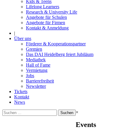
Kids & Teens
Lifelong Learners
Research & University Life
Angebote für Schulen
Angebote für Firmen
Kontakt & Anmeldung
|
Über uns
Förderer & Kooperationspartner
Gremien
Das DAI Heidelberg feiert Jubiläum
Mediathek
Hall of Fame
Vermietung
Jobs
Barrierefreiheit
Newsletter
Tickets
Kontakt
News
Suchen
×
nach:
Events