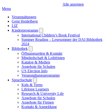
Alle anzeigen
Menu
Veranstaltungen
Geist Heidelberg
LIZ
Kinderprogramm
Open
submenu
International Children’s Book Festival
Summer Reading – Lesesommer der DAI Bibliothek
2024
Bibliothek
Open
submenu
Öffnungszeiten & Kontakt
Mitgliedschaft & Leihfristen
Katalog & Medien
Angebote für Schulen
US Election Info
Veranstaltungsprogramm
Sprachschule
Open
submenu
Kids & Teens
Lifelong Learners
Research & University Life
Angebote für Schulen
Angebote für Firmen
Kontakt & Anmeldung