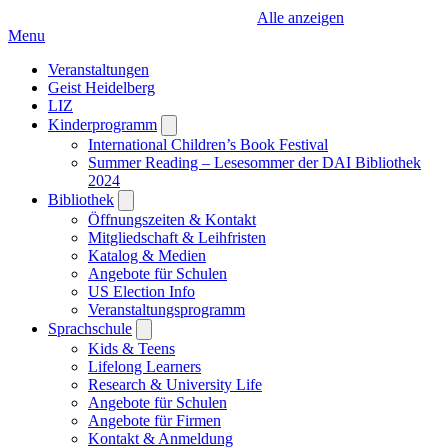
Alle anzeigen
Menu
Veranstaltungen
Geist Heidelberg
LIZ
Kinderprogramm
Open
submenu
International Children’s Book Festival
Summer Reading – Lesesommer der DAI Bibliothek
2024
Bibliothek
Open
submenu
Öffnungszeiten & Kontakt
Mitgliedschaft & Leihfristen
Katalog & Medien
Angebote für Schulen
US Election Info
Veranstaltungsprogramm
Sprachschule
Open
submenu
Kids & Teens
Lifelong Learners
Research & University Life
Angebote für Schulen
Angebote für Firmen
Kontakt & Anmeldung