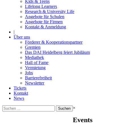
Kids & Teens
Lifelong Learners
Research & University Life
Angebote für Schulen
Angebote für Firmen
Kontakt & Anmeldung
|
Über uns
Förderer & Kooperationspartner
Gremien
Das DAI Heidelberg feiert Jubiläum
Mediathek
Hall of Fame
Vermietung
Jobs
Barrierefreiheit
Newsletter
Tickets
Kontakt
News
Suchen
×
nach:
Events