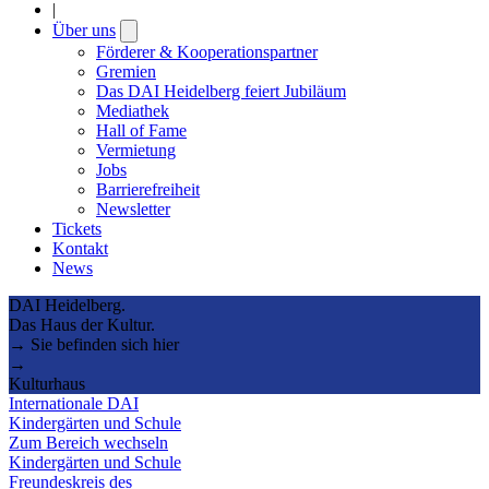
|
Über uns
Open
submenu
Förderer & Kooperationspartner
Gremien
Das DAI Heidelberg feiert Jubiläum
Mediathek
Hall of Fame
Vermietung
Jobs
Barrierefreiheit
Newsletter
Tickets
Kontakt
News
DAI Heidelberg.
Das Haus der Kultur.
→ Sie befinden sich hier
→
Kulturhaus
Internationale DAI
Kindergärten und Schule
Zum Bereich wechseln
Kindergärten und Schule
Freundeskreis des