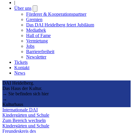
|
Über uns
Open
submenu
Förderer & Kooperationspartner
Gremien
Das DAI Heidelberg feiert Jubiläum
Mediathek
Hall of Fame
Vermietung
Jobs
Barrierefreiheit
Newsletter
Tickets
Kontakt
News
DAI Heidelberg.
Das Haus der Kultur.
→ Sie befinden sich hier
→
Kulturhaus
Internationale DAI
Kindergärten und Schule
Zum Bereich wechseln
Kindergärten und Schule
Freundeskreis des