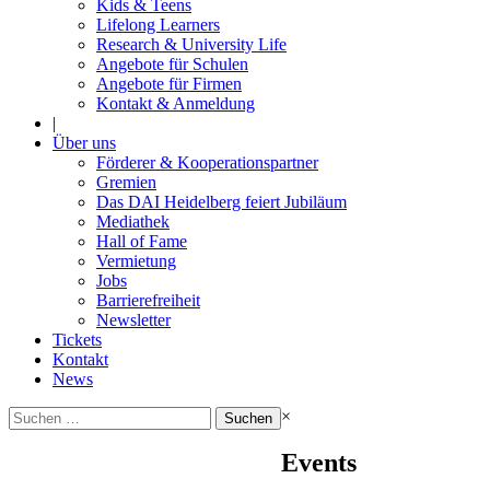
Kids & Teens
Lifelong Learners
Research & University Life
Angebote für Schulen
Angebote für Firmen
Kontakt & Anmeldung
|
Über uns
Förderer & Kooperationspartner
Gremien
Das DAI Heidelberg feiert Jubiläum
Mediathek
Hall of Fame
Vermietung
Jobs
Barrierefreiheit
Newsletter
Tickets
Kontakt
News
Suchen
×
nach:
Events