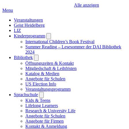
Alle anzeigen
Menu
Veranstaltungen
Geist Heidelberg
LIZ
Kinderprogramm
Open
submenu
International Children’s Book Festival
Summer Reading – Lesesommer der DAI Bibliothek
2024
Bibliothek
Open
submenu
Öffnungszeiten & Kontakt
Mitgliedschaft & Leihfristen
Katalog & Medien
Angebote für Schulen
US Election Info
Veranstaltungsprogramm
Sprachschule
Open
submenu
Kids & Teens
Lifelong Learners
Research & University Life
Angebote für Schulen
Angebote für Firmen
Kontakt & Anmeldung