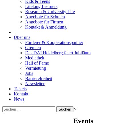
Kids & Teens
Lifelong Learners
Research & University Life
Angebote für Schulen
Angebote für Firmen
Kontakt & Anmeldung
|
Über uns
Förderer & Kooperationspartner
Gremien
Das DAI Heidelberg feiert Jubiläum
Mediathek
Hall of Fame
Vermietung
Jobs
Barrierefreiheit
Newsletter
Tickets
Kontakt
News
Suchen
×
nach:
Events