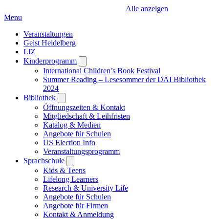
Alle anzeigen
Menu
Veranstaltungen
Geist Heidelberg
LIZ
Kinderprogramm
Open
submenu
International Children’s Book Festival
Summer Reading – Lesesommer der DAI Bibliothek
2024
Bibliothek
Open
submenu
Öffnungszeiten & Kontakt
Mitgliedschaft & Leihfristen
Katalog & Medien
Angebote für Schulen
US Election Info
Veranstaltungsprogramm
Sprachschule
Open
submenu
Kids & Teens
Lifelong Learners
Research & University Life
Angebote für Schulen
Angebote für Firmen
Kontakt & Anmeldung