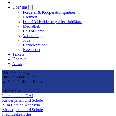
|
Über uns
Open
submenu
Förderer & Kooperationspartner
Gremien
Das DAI Heidelberg feiert Jubiläum
Mediathek
Hall of Fame
Vermietung
Jobs
Barrierefreiheit
Newsletter
Tickets
Kontakt
News
DAI Heidelberg.
Das Haus der Kultur.
→ Sie befinden sich hier
→
Kulturhaus
Internationale DAI
Kindergärten und Schule
Zum Bereich wechseln
Kindergärten und Schule
Freundeskreis des