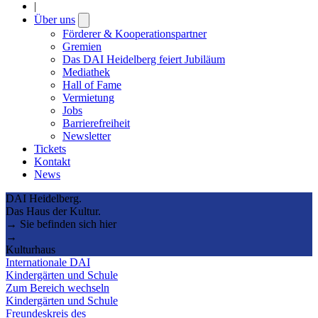
|
Über uns
Open
submenu
Förderer & Kooperationspartner
Gremien
Das DAI Heidelberg feiert Jubiläum
Mediathek
Hall of Fame
Vermietung
Jobs
Barrierefreiheit
Newsletter
Tickets
Kontakt
News
DAI Heidelberg.
Das Haus der Kultur.
→ Sie befinden sich hier
→
Kulturhaus
Internationale DAI
Kindergärten und Schule
Zum Bereich wechseln
Kindergärten und Schule
Freundeskreis des