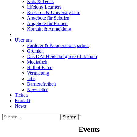
Kids & Teens
Lifelong Learners
Research & University Life
Angebote für Schulen
Angebote für Firmen
Kontakt & Anmeldung
|
Über uns
Förderer & Kooperationspartner
Gremien
Das DAI Heidelberg feiert Jubiläum
Mediathek
Hall of Fame
Vermietung
Jobs
Barrierefreiheit
Newsletter
Tickets
Kontakt
News
Suchen
×
nach:
Events