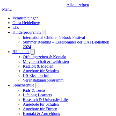
Alle anzeigen
Menu
Veranstaltungen
Geist Heidelberg
LIZ
Kinderprogramm
Open
submenu
International Children’s Book Festival
Summer Reading – Lesesommer der DAI Bibliothek
2024
Bibliothek
Open
submenu
Öffnungszeiten & Kontakt
Mitgliedschaft & Leihfristen
Katalog & Medien
Angebote für Schulen
US Election Info
Veranstaltungsprogramm
Sprachschule
Open
submenu
Kids & Teens
Lifelong Learners
Research & University Life
Angebote für Schulen
Angebote für Firmen
Kontakt & Anmeldung