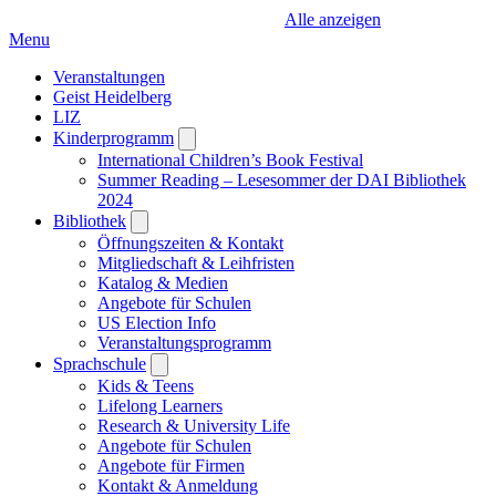
Alle anzeigen
Menu
Veranstaltungen
Geist Heidelberg
LIZ
Kinderprogramm
Open
submenu
International Children’s Book Festival
Summer Reading – Lesesommer der DAI Bibliothek
2024
Bibliothek
Open
submenu
Öffnungszeiten & Kontakt
Mitgliedschaft & Leihfristen
Katalog & Medien
Angebote für Schulen
US Election Info
Veranstaltungsprogramm
Sprachschule
Open
submenu
Kids & Teens
Lifelong Learners
Research & University Life
Angebote für Schulen
Angebote für Firmen
Kontakt & Anmeldung