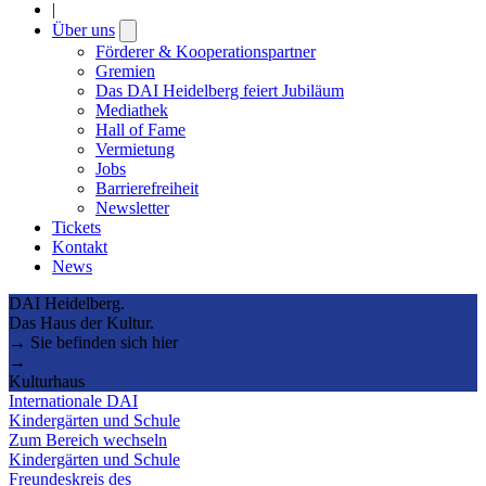
|
Über uns
Open
submenu
Förderer & Kooperationspartner
Gremien
Das DAI Heidelberg feiert Jubiläum
Mediathek
Hall of Fame
Vermietung
Jobs
Barrierefreiheit
Newsletter
Tickets
Kontakt
News
DAI Heidelberg.
Das Haus der Kultur.
→ Sie befinden sich hier
→
Kulturhaus
Internationale DAI
Kindergärten und Schule
Zum Bereich wechseln
Kindergärten und Schule
Freundeskreis des