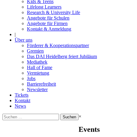
Kids & Teens
Lifelong Learners
Research & University Life
Angebote für Schulen
Angebote für Firmen
Kontakt & Anmeldung
|
Über uns
Förderer & Kooperationspartner
Gremien
Das DAI Heidelberg feiert Jubiläum
Mediathek
Hall of Fame
Vermietung
Jobs
Barrierefreiheit
Newsletter
Tickets
Kontakt
News
Suchen
×
nach:
Events