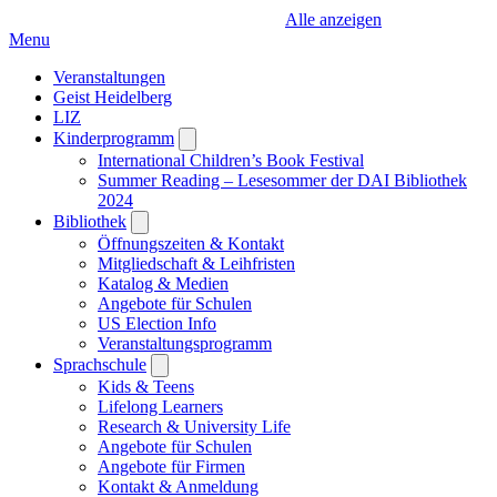
Alle anzeigen
Menu
Veranstaltungen
Geist Heidelberg
LIZ
Kinderprogramm
Open
submenu
International Children’s Book Festival
Summer Reading – Lesesommer der DAI Bibliothek
2024
Bibliothek
Open
submenu
Öffnungszeiten & Kontakt
Mitgliedschaft & Leihfristen
Katalog & Medien
Angebote für Schulen
US Election Info
Veranstaltungsprogramm
Sprachschule
Open
submenu
Kids & Teens
Lifelong Learners
Research & University Life
Angebote für Schulen
Angebote für Firmen
Kontakt & Anmeldung