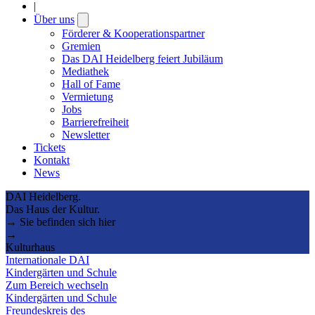
|
Über uns
Open
submenu
Förderer & Kooperationspartner
Gremien
Das DAI Heidelberg feiert Jubiläum
Mediathek
Hall of Fame
Vermietung
Jobs
Barrierefreiheit
Newsletter
Tickets
Kontakt
News
DAI Heidelberg.
Das Haus der Kultur.
→ Sie befinden sich hier
→
Kulturhaus
Internationale DAI
Kindergärten und Schule
Zum Bereich wechseln
Kindergärten und Schule
Freundeskreis des