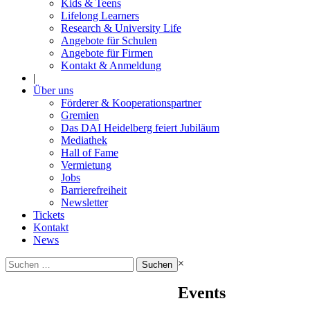
Kids & Teens
Lifelong Learners
Research & University Life
Angebote für Schulen
Angebote für Firmen
Kontakt & Anmeldung
|
Über uns
Förderer & Kooperationspartner
Gremien
Das DAI Heidelberg feiert Jubiläum
Mediathek
Hall of Fame
Vermietung
Jobs
Barrierefreiheit
Newsletter
Tickets
Kontakt
News
Suchen
×
nach:
Events