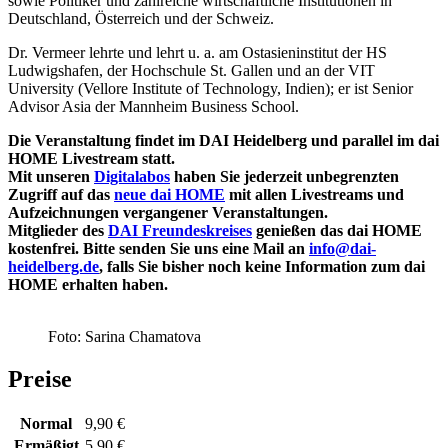
sowie Politiker und zahlreiche wirtschaftliche Institutionen in
Deutschland, Österreich und der Schweiz.
Dr. Vermeer lehrte und lehrt u. a. am Ostasieninstitut der HS
Ludwigshafen, der Hochschule St. Gallen und an der VIT
University (Vellore Institute of Technology, Indien); er ist Senior
Advisor Asia der Mannheim Business School.
Die Veranstaltung findet im DAI Heidelberg und parallel im dai
HOME Livestream statt.
Mit unseren
Digitalabos
haben Sie jederzeit unbegrenzten
Zugriff auf das
neue dai HOME
mit allen Livestreams und
Aufzeichnungen
vergangener Veranstaltungen.
Mitglieder des
DAI Freundeskreises
genießen das dai HOME
kostenfrei. Bitte senden Sie uns eine Mail an
info@dai-
heidelberg.de
, falls Sie bisher noch keine Information zum dai
HOME erhalten haben.
Foto: Sarina Chamatova
Preise
Normal
9,90 €
Ermäßigt
5,90 €