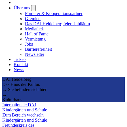
|
Über uns
Open
submenu
Förderer & Kooperationspartner
Gremien
Das DAI Heidelberg feiert Jubiläum
Mediathek
Hall of Fame
Vermietung
Jobs
Barrierefreiheit
Newsletter
Tickets
Kontakt
News
DAI Heidelberg.
Das Haus der Kultur.
→ Sie befinden sich hier
→
Kulturhaus
Internationale DAI
Kindergärten und Schule
Zum Bereich wechseln
Kindergärten und Schule
Freundeskreis des