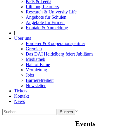
Kids & Teens
Lifelong Learners
Research & University Life
Angebote für Schulen
Angebote für Firmen
Kontakt & Anmeldung
|
Über uns
Förderer & Kooperationspartner
Gremien
Das DAI Heidelberg feiert Jubiläum
Mediathek
Hall of Fame
Vermietung
Jobs
Barrierefreiheit
Newsletter
Tickets
Kontakt
News
Suchen
×
nach:
Events