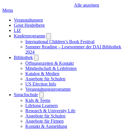
Alle anzeigen
Menu
Veranstaltungen
Geist Heidelberg
LIZ
Kinderprogramm
Open
submenu
International Children’s Book Festival
Summer Reading – Lesesommer der DAI Bibliothek
2024
Bibliothek
Open
submenu
Öffnungszeiten & Kontakt
Mitgliedschaft & Leihfristen
Katalog & Medien
Angebote für Schulen
US Election Info
Veranstaltungsprogramm
Sprachschule
Open
submenu
Kids & Teens
Lifelong Learners
Research & University Life
Angebote für Schulen
Angebote für Firmen
Kontakt & Anmeldung