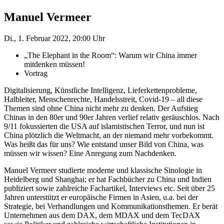
Manuel Vermeer
Di., 1. Februar 2022, 20:00 Uhr
„The Elephant in the Room“: Warum wir China immer
mitdenken müssen!
Vortrag
Digitalisierung, Künstliche Intelligenz, Lieferkettenprobleme,
Halbleiter, Menschenrechte, Handelsstreit, Covid-19 – all diese
Themen sind ohne China nicht mehr zu denken. Der Aufstieg
Chinas in den 80er und 90er Jahren verlief relativ geräuschlos. Nach
9/11 fokussierten die USA auf islamistischen Terror, und nun ist
China plötzlich die Weltmacht, an der niemand mehr vorbekommt.
Was heißt das für uns? Wie entstand unser Bild von China, was
müssen wir wissen? Eine Anregung zum Nachdenken.
Manuel Vermeer studierte moderne und klassische Sinologie in
Heidelberg und Shanghai; er hat Fachbücher zu China und Indien
publiziert sowie zahlreiche Fachartikel, Interviews etc. Seit über 25
Jahren unterstützt er europäische Firmen in Asien, u.a. bei der
Strategie, bei Verhandlungen und Kommunikationsthemen. Er berät
Unternehmen aus dem DAX, dem MDAX und dem TecDAX