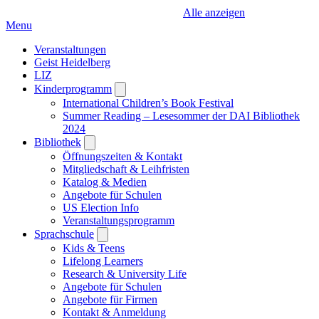
Alle anzeigen
Menu
Veranstaltungen
Geist Heidelberg
LIZ
Kinderprogramm
Open
submenu
International Children’s Book Festival
Summer Reading – Lesesommer der DAI Bibliothek
2024
Bibliothek
Open
submenu
Öffnungszeiten & Kontakt
Mitgliedschaft & Leihfristen
Katalog & Medien
Angebote für Schulen
US Election Info
Veranstaltungsprogramm
Sprachschule
Open
submenu
Kids & Teens
Lifelong Learners
Research & University Life
Angebote für Schulen
Angebote für Firmen
Kontakt & Anmeldung