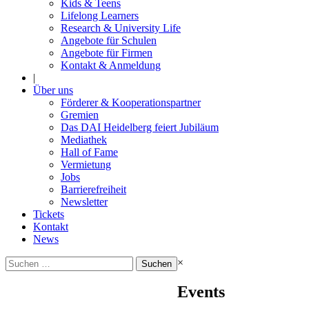
Kids & Teens
Lifelong Learners
Research & University Life
Angebote für Schulen
Angebote für Firmen
Kontakt & Anmeldung
|
Über uns
Förderer & Kooperationspartner
Gremien
Das DAI Heidelberg feiert Jubiläum
Mediathek
Hall of Fame
Vermietung
Jobs
Barrierefreiheit
Newsletter
Tickets
Kontakt
News
Suchen
×
nach:
Events