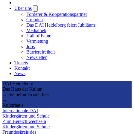
|
Über uns
Open
submenu
Förderer & Kooperationspartner
Gremien
Das DAI Heidelberg feiert Jubiläum
Mediathek
Hall of Fame
Vermietung
Jobs
Barrierefreiheit
Newsletter
Tickets
Kontakt
News
DAI Heidelberg.
Das Haus der Kultur.
→ Sie befinden sich hier
→
Kulturhaus
Internationale DAI
Kindergärten und Schule
Zum Bereich wechseln
Kindergärten und Schule
Freundeskreis des