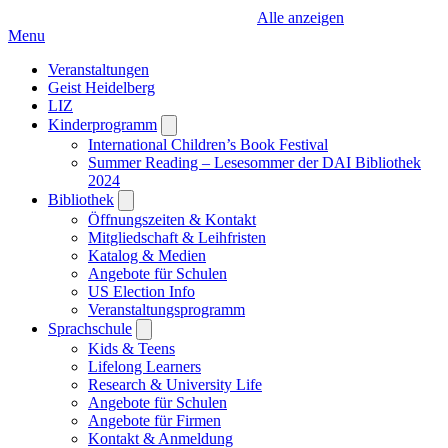
Alle anzeigen
Menu
Veranstaltungen
Geist Heidelberg
LIZ
Kinderprogramm
Open
submenu
International Children’s Book Festival
Summer Reading – Lesesommer der DAI Bibliothek
2024
Bibliothek
Open
submenu
Öffnungszeiten & Kontakt
Mitgliedschaft & Leihfristen
Katalog & Medien
Angebote für Schulen
US Election Info
Veranstaltungsprogramm
Sprachschule
Open
submenu
Kids & Teens
Lifelong Learners
Research & University Life
Angebote für Schulen
Angebote für Firmen
Kontakt & Anmeldung