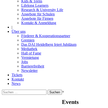
Kids & Teens
Lifelong Learners
Research & University Life
Angebote für Schulen
Angebote für Firmen
Kontakt & Anmeldung
|
Über uns
Förderer & Kooperationspartner
Gremien
Das DAI Heidelberg feiert Jubiläum
Mediathek
Hall of Fame
Vermietung
Jobs
Barrierefreiheit
Newsletter
Tickets
Kontakt
News
Suchen
×
nach:
Events