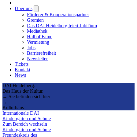
|
Über uns
Open
submenu
Förderer & Kooperationspartner
Gremien
Das DAI Heidelberg feiert Jubiläum
Mediathek
Hall of Fame
Vermietung
Jobs
Barrierefreiheit
Newsletter
Tickets
Kontakt
News
DAI Heidelberg.
Das Haus der Kultur.
→ Sie befinden sich hier
→
Kulturhaus
Internationale DAI
Kindergärten und Schule
Zum Bereich wechseln
Kindergärten und Schule
Freundeskreis des