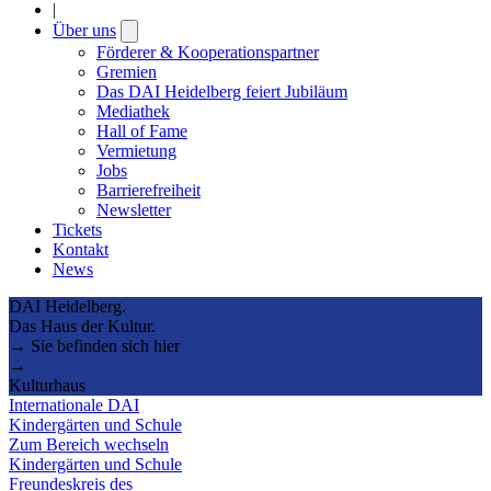
|
Über uns
Open
submenu
Förderer & Kooperationspartner
Gremien
Das DAI Heidelberg feiert Jubiläum
Mediathek
Hall of Fame
Vermietung
Jobs
Barrierefreiheit
Newsletter
Tickets
Kontakt
News
DAI Heidelberg.
Das Haus der Kultur.
→ Sie befinden sich hier
→
Kulturhaus
Internationale DAI
Kindergärten und Schule
Zum Bereich wechseln
Kindergärten und Schule
Freundeskreis des