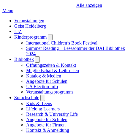
Alle anzeigen
Menu
Veranstaltungen
Geist Heidelberg
LIZ
Kinderprogramm
Open
submenu
International Children’s Book Festival
Summer Reading – Lesesommer der DAI Bibliothek
2024
Bibliothek
Open
submenu
Öffnungszeiten & Kontakt
Mitgliedschaft & Leihfristen
Katalog & Medien
Angebote für Schulen
US Election Info
Veranstaltungsprogramm
Sprachschule
Open
submenu
Kids & Teens
Lifelong Learners
Research & University Life
Angebote für Schulen
Angebote für Firmen
Kontakt & Anmeldung