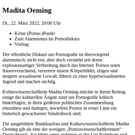
Madita Oeming
Di., 22. März 2022, 20:00 Uhr
Keine (Porno-)Panik!
Zum Alarmismus im Pornodiskurs
Vortrag
Der öffentliche Diskurs um Pornografie ist überwiegend
alarmistisch; nicht erst, aber doch verstärkt seit deren
explosionsartiger Verbreitung durch das Internet: Pornos seien
frauenverachtend, verzerren unsere Körperbilder, zeigen und
steigern sexualisierte Gewalt, führen zu einer hypersexualisierten
Jugend und machen süchtig.
Kulturwissenschaftlerin Madita Oeming möchte in ihrem Beitrag
einige der kulturellen Ängste rund um Pornografie kritisch
hinterfragen, in ihren größeren politischen Zusammenhang
einordnen und darlegen, inwiefern Pornos in erster Linie ein
historisch gewachsener Sündenbock sind.
Die ausgebildete Bankkaufrau und Kulturwissenschaftlerin Madita
Oeming gilt als eine der wenigen „Pornowissenschaftlerinnen“
Deutschlands. Sie lehrte unter anderem an der Uni Paderborn und