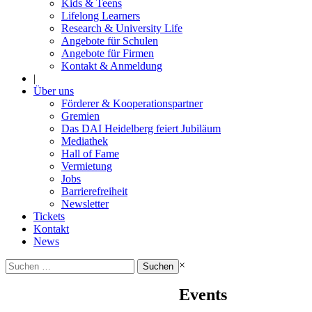
Kids & Teens
Lifelong Learners
Research & University Life
Angebote für Schulen
Angebote für Firmen
Kontakt & Anmeldung
|
Über uns
Förderer & Kooperationspartner
Gremien
Das DAI Heidelberg feiert Jubiläum
Mediathek
Hall of Fame
Vermietung
Jobs
Barrierefreiheit
Newsletter
Tickets
Kontakt
News
Suchen
×
nach:
Events