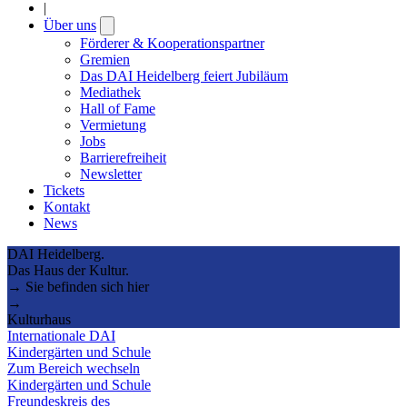
|
Über uns
Open
submenu
Förderer & Kooperationspartner
Gremien
Das DAI Heidelberg feiert Jubiläum
Mediathek
Hall of Fame
Vermietung
Jobs
Barrierefreiheit
Newsletter
Tickets
Kontakt
News
DAI Heidelberg.
Das Haus der Kultur.
→ Sie befinden sich hier
→
Kulturhaus
Internationale DAI
Kindergärten und Schule
Zum Bereich wechseln
Kindergärten und Schule
Freundeskreis des