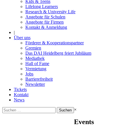
Kids & Teens
Lifelong Learners
Research & University Life
Angebote für Schulen
Angebote für Firmen
Kontakt & Anmeldung
|
Über uns
Förderer & Kooperationspartner
Gremien
Das DAI Heidelberg feiert Jubiläum
Mediathek
Hall of Fame
Vermietung
Jobs
Barrierefreiheit
Newsletter
Tickets
Kontakt
News
Suchen
×
nach:
Events