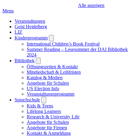
Alle anzeigen
Menu
Veranstaltungen
Geist Heidelberg
LIZ
Kinderprogramm
Open
submenu
International Children’s Book Festival
Summer Reading – Lesesommer der DAI Bibliothek
2024
Bibliothek
Open
submenu
Öffnungszeiten & Kontakt
Mitgliedschaft & Leihfristen
Katalog & Medien
Angebote für Schulen
US Election Info
Veranstaltungsprogramm
Sprachschule
Open
submenu
Kids & Teens
Lifelong Learners
Research & University Life
Angebote für Schulen
Angebote für Firmen
Kontakt & Anmeldung