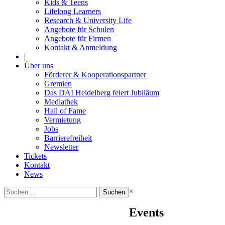
Kids & Teens
Lifelong Learners
Research & University Life
Angebote für Schulen
Angebote für Firmen
Kontakt & Anmeldung
|
Über uns
Förderer & Kooperationspartner
Gremien
Das DAI Heidelberg feiert Jubiläum
Mediathek
Hall of Fame
Vermietung
Jobs
Barrierefreiheit
Newsletter
Tickets
Kontakt
News
Suchen
×
nach:
Events