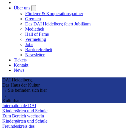
|
Über uns
Open
submenu
Förderer & Kooperationspartner
Gremien
Das DAI Heidelberg feiert Jubiläum
Mediathek
Hall of Fame
Vermietung
Jobs
Barrierefreiheit
Newsletter
Tickets
Kontakt
News
DAI Heidelberg.
Das Haus der Kultur.
→ Sie befinden sich hier
→
Kulturhaus
Internationale DAI
Kindergärten und Schule
Zum Bereich wechseln
Kindergärten und Schule
Freundeskreis des