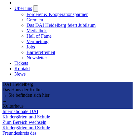
|
Über uns
Open
submenu
Förderer & Kooperationspartner
Gremien
Das DAI Heidelberg feiert Jubiläum
Mediathek
Hall of Fame
Vermietung
Jobs
Barrierefreiheit
Newsletter
Tickets
Kontakt
News
DAI Heidelberg.
Das Haus der Kultur.
→ Sie befinden sich hier
→
Kulturhaus
Internationale DAI
Kindergärten und Schule
Zum Bereich wechseln
Kindergärten und Schule
Freundeskreis des