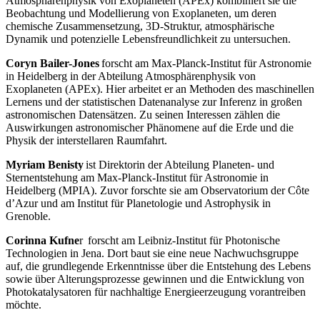
Atmosphärenphysik von Exoplaneten (
APEx)
kombiniert sie die
Beobachtung und Modellierung von Exoplaneten, um deren
chemische Zusammensetzung, 3D-Struktur, atmosphärische
Dynamik und potenzielle Lebensfreundlichkeit zu untersuchen.
Coryn Bailer-Jones
forscht am Max-Planck-Institut für Astronomie
in Heidelberg in der Abteilung Atmosphärenphysik von
Exoplaneten (
APEx). Hier arbeitet er an Methoden des maschinellen
Lernens und der statistischen Datenanalyse zur Inferenz in großen
astronomischen Datensätzen. Zu seinen Interessen zählen die
Auswirkungen astronomischer Phänomene auf die Erde und die
Physik der interstellaren Raumfahrt.
Myriam Benisty
ist Direktorin der Abteilung Planeten- und
Sternentstehung am Max-Planck-Institut für Astronomie in
Heidelberg (MPIA). Zuvor forschte sie am Observatorium der Côte
d’Azur und am Institut für Planetologie und Astrophysik in
Grenoble.
Corinna Kufne
r
forscht am Lei
bniz-Institut für Photonische
Technologien in Jena. Dort baut sie eine neue Nachwuchsgruppe
auf, die
grundlegende Erkenntnisse über die Entstehung des Lebens
sowie über Alterungsprozesse gewinnen und die Entwicklung von
Photokatalysatoren für nachhaltige Energieerzeugung vorantreiben
möchte.