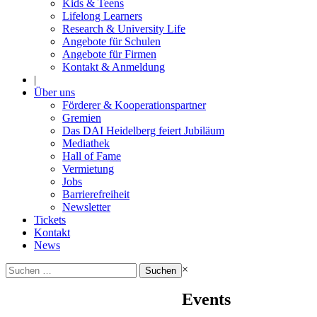
Kids & Teens
Lifelong Learners
Research & University Life
Angebote für Schulen
Angebote für Firmen
Kontakt & Anmeldung
|
Über uns
Förderer & Kooperationspartner
Gremien
Das DAI Heidelberg feiert Jubiläum
Mediathek
Hall of Fame
Vermietung
Jobs
Barrierefreiheit
Newsletter
Tickets
Kontakt
News
Suchen
×
nach:
Events