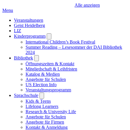
Alle anzeigen
Menu
Veranstaltungen
Geist Heidelberg
LIZ
Kinderprogramm
Open
submenu
International Children’s Book Festival
Summer Reading – Lesesommer der DAI Bibliothek
2024
Bibliothek
Open
submenu
Öffnungszeiten & Kontakt
Mitgliedschaft & Leihfristen
Katalog & Medien
Angebote für Schulen
US Election Info
Veranstaltungsprogramm
Sprachschule
Open
submenu
Kids & Teens
Lifelong Learners
Research & University Life
Angebote für Schulen
Angebote für Firmen
Kontakt & Anmeldung