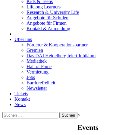
Kids & Teens
Lifelong Learners
Research & University Life
Angebote für Schulen
Angebote für Firmen
Kontakt & Anmeldung
|
Über uns
Förderer & Kooperationspartner
Gremien
Das DAI Heidelberg feiert Jubiläum
Mediathek
Hall of Fame
Vermietung
Jobs
Barrierefreiheit
Newsletter
Tickets
Kontakt
News
Suchen
×
nach:
Events