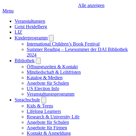
Alle anzeigen
Menu
Veranstaltungen
Geist Heidelberg
LIZ
Kinderprogramm
Open
submenu
International Children’s Book Festival
Summer Reading – Lesesommer der DAI Bibliothek
2024
Bibliothek
Open
submenu
Öffnungszeiten & Kontakt
Mitgliedschaft & Leihfristen
Katalog & Medien
Angebote für Schulen
US Election Info
Veranstaltungsprogramm
Sprachschule
Open
submenu
Kids & Teens
Lifelong Learners
Research & University Life
Angebote für Schulen
Angebote für Firmen
Kontakt & Anmeldung