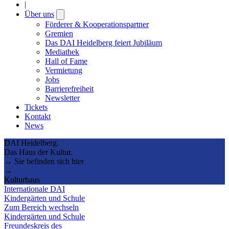
|
Über uns
Open
submenu
Förderer & Kooperationspartner
Gremien
Das DAI Heidelberg feiert Jubiläum
Mediathek
Hall of Fame
Vermietung
Jobs
Barrierefreiheit
Newsletter
Tickets
Kontakt
News
DAI Heidelberg.
Das Haus der Kultur.
→ Sie befinden sich hier
→
Kulturhaus
Internationale DAI
Kindergärten und Schule
Zum Bereich wechseln
Kindergärten und Schule
Freundeskreis des