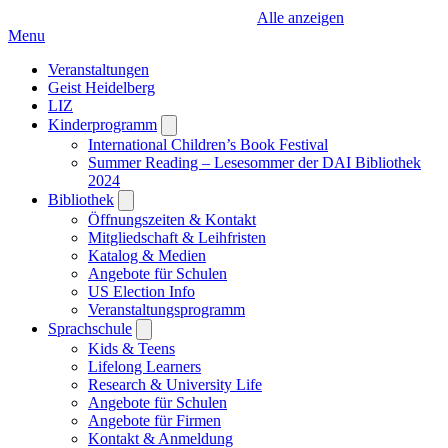
Alle anzeigen
Menu
Veranstaltungen
Geist Heidelberg
LIZ
Kinderprogramm
Open
submenu
International Children’s Book Festival
Summer Reading – Lesesommer der DAI Bibliothek
2024
Bibliothek
Open
submenu
Öffnungszeiten & Kontakt
Mitgliedschaft & Leihfristen
Katalog & Medien
Angebote für Schulen
US Election Info
Veranstaltungsprogramm
Sprachschule
Open
submenu
Kids & Teens
Lifelong Learners
Research & University Life
Angebote für Schulen
Angebote für Firmen
Kontakt & Anmeldung