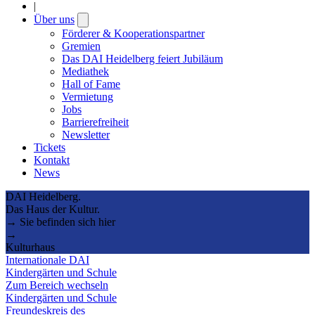
|
Über uns
Open
submenu
Förderer & Kooperationspartner
Gremien
Das DAI Heidelberg feiert Jubiläum
Mediathek
Hall of Fame
Vermietung
Jobs
Barrierefreiheit
Newsletter
Tickets
Kontakt
News
DAI Heidelberg.
Das Haus der Kultur.
→ Sie befinden sich hier
→
Kulturhaus
Internationale DAI
Kindergärten und Schule
Zum Bereich wechseln
Kindergärten und Schule
Freundeskreis des