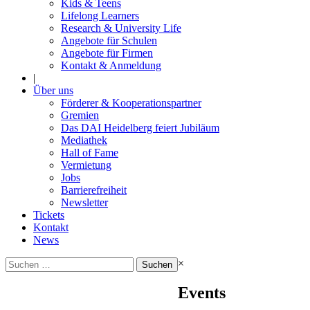
Kids & Teens
Lifelong Learners
Research & University Life
Angebote für Schulen
Angebote für Firmen
Kontakt & Anmeldung
|
Über uns
Förderer & Kooperationspartner
Gremien
Das DAI Heidelberg feiert Jubiläum
Mediathek
Hall of Fame
Vermietung
Jobs
Barrierefreiheit
Newsletter
Tickets
Kontakt
News
Suchen
×
nach:
Events