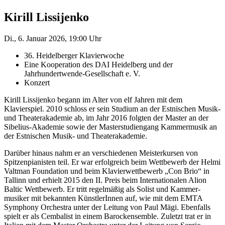
Kirill Lissijenko
Di., 6. Januar 2026, 19:00 Uhr
36. Heidelberger Klavierwoche
Eine Kooperation des DAI Heidelberg und der
Jahrhundertwende-Gesellschaft e. V.
Konzert
Kirill Lissijenko begann im Alter von elf Jahren mit dem
Klavierspiel. 2010 schloss er sein Studium an der Estnischen Musik-
und Theaterakademie ab, im Jahr 2016 folgten der Master an der
Sibelius-Akademie sowie der Master­studiengang Kammermusik an
der Estnischen Musik- und Theaterakademie.
Darüber hinaus nahm er an verschiedenen Meisterkursen von
Spitzenpianisten teil. Er war erfolgreich beim Wettbewerb der Helmi
Valtman Foundation und beim Klavierwettbewerb „Con Brio“ in
Tallinn und erhielt 2015 den II. Preis beim Internationalen Alion
Baltic Wettbewerb. Er tritt regelmäßig als Solist und Kammer­
musiker mit bekannten KünstlerInnen auf, wie mit dem EMTA
Symphony Orchestra unter der Leitung von Paul Mägi. Ebenfalls
spielt er als Cembalist in einem Barockensemble. Zuletzt trat er in