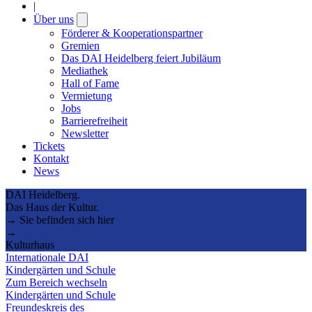
|
Über uns
Open
submenu
Förderer & Kooperationspartner
Gremien
Das DAI Heidelberg feiert Jubiläum
Mediathek
Hall of Fame
Vermietung
Jobs
Barrierefreiheit
Newsletter
Tickets
Kontakt
News
DAI Heidelberg.
Das Haus der Kultur.
→ Sie befinden sich hier
→
Kulturhaus
Internationale DAI
Kindergärten und Schule
Zum Bereich wechseln
Kindergärten und Schule
Freundeskreis des