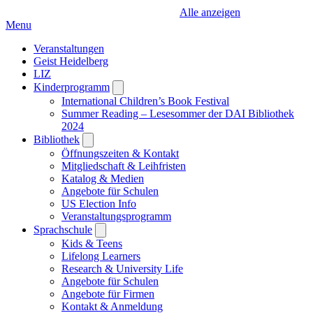
Alle anzeigen
Menu
Veranstaltungen
Geist Heidelberg
LIZ
Kinderprogramm
Open
submenu
International Children’s Book Festival
Summer Reading – Lesesommer der DAI Bibliothek
2024
Bibliothek
Open
submenu
Öffnungszeiten & Kontakt
Mitgliedschaft & Leihfristen
Katalog & Medien
Angebote für Schulen
US Election Info
Veranstaltungsprogramm
Sprachschule
Open
submenu
Kids & Teens
Lifelong Learners
Research & University Life
Angebote für Schulen
Angebote für Firmen
Kontakt & Anmeldung