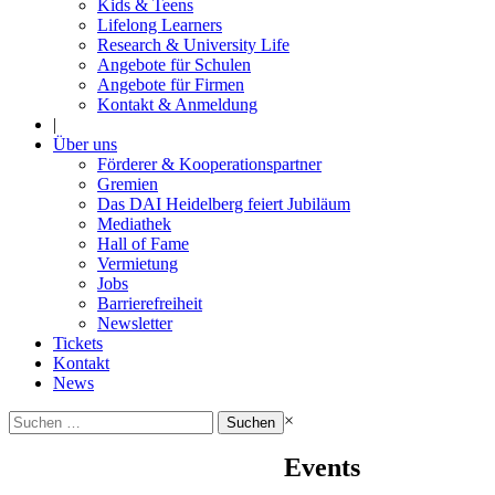
Kids & Teens
Lifelong Learners
Research & University Life
Angebote für Schulen
Angebote für Firmen
Kontakt & Anmeldung
|
Über uns
Förderer & Kooperationspartner
Gremien
Das DAI Heidelberg feiert Jubiläum
Mediathek
Hall of Fame
Vermietung
Jobs
Barrierefreiheit
Newsletter
Tickets
Kontakt
News
Suchen
×
nach:
Events