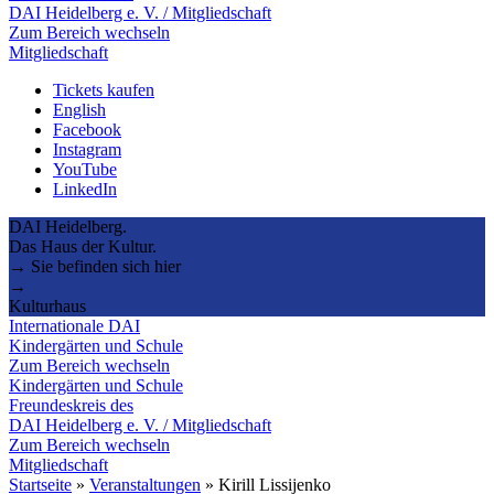
DAI Heidelberg e. V. / Mitgliedschaft
Zum Bereich wechseln
Mitgliedschaft
Tickets kaufen
English
Facebook
Instagram
YouTube
LinkedIn
DAI Heidelberg.
Das Haus der Kultur.
→ Sie befinden sich hier
→
Kulturhaus
Internationale DAI
Kindergärten und Schule
Zum Bereich wechseln
Kindergärten und Schule
Freundeskreis des
DAI Heidelberg e. V. / Mitgliedschaft
Zum Bereich wechseln
Mitgliedschaft
Startseite
»
Veranstaltungen
»
Kirill Lissijenko