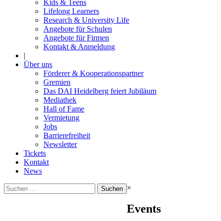
Kids & Teens
Lifelong Learners
Research & University Life
Angebote für Schulen
Angebote für Firmen
Kontakt & Anmeldung
|
Über uns
Förderer & Kooperationspartner
Gremien
Das DAI Heidelberg feiert Jubiläum
Mediathek
Hall of Fame
Vermietung
Jobs
Barrierefreiheit
Newsletter
Tickets
Kontakt
News
Suchen
×
nach:
Events