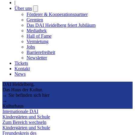
|
Über uns
Open
submenu
Förderer & Kooperationspartner
Gremien
Das DAI Heidelberg feiert Jubiläum
Mediathek
Hall of Fame
Vermietung
Jobs
Barrierefreiheit
Newsletter
Tickets
Kontakt
News
DAI Heidelberg.
Das Haus der Kultur.
→ Sie befinden sich hier
→
Kulturhaus
Internationale DAI
Kindergärten und Schule
Zum Bereich wechseln
Kindergärten und Schule
Freundeskreis des