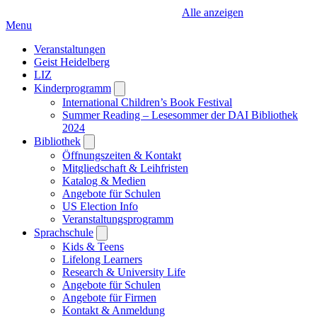
Alle anzeigen
Menu
Veranstaltungen
Geist Heidelberg
LIZ
Kinderprogramm
Open
submenu
International Children’s Book Festival
Summer Reading – Lesesommer der DAI Bibliothek
2024
Bibliothek
Open
submenu
Öffnungszeiten & Kontakt
Mitgliedschaft & Leihfristen
Katalog & Medien
Angebote für Schulen
US Election Info
Veranstaltungsprogramm
Sprachschule
Open
submenu
Kids & Teens
Lifelong Learners
Research & University Life
Angebote für Schulen
Angebote für Firmen
Kontakt & Anmeldung