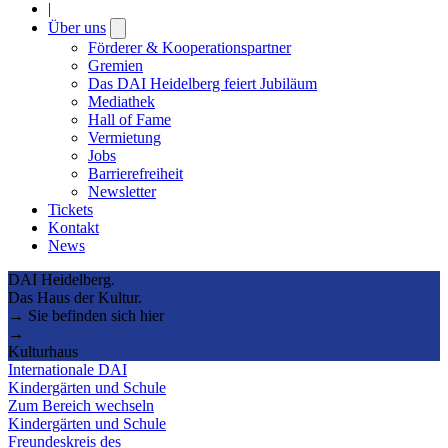
|
Über uns
Open
submenu
Förderer & Kooperationspartner
Gremien
Das DAI Heidelberg feiert Jubiläum
Mediathek
Hall of Fame
Vermietung
Jobs
Barrierefreiheit
Newsletter
Tickets
Kontakt
News
DAI Heidelberg.
Das Haus der Kultur.
→ Sie befinden sich hier
→
Kulturhaus
Internationale DAI
Kindergärten und Schule
Zum Bereich wechseln
Kindergärten und Schule
Freundeskreis des