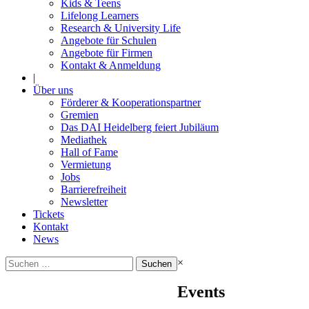
Kids & Teens
Lifelong Learners
Research & University Life
Angebote für Schulen
Angebote für Firmen
Kontakt & Anmeldung
|
Über uns
Förderer & Kooperationspartner
Gremien
Das DAI Heidelberg feiert Jubiläum
Mediathek
Hall of Fame
Vermietung
Jobs
Barrierefreiheit
Newsletter
Tickets
Kontakt
News
Suchen
×
nach:
Events