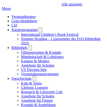
Alle anzeigen
Menu
Veranstaltungen
Geist Heidelberg
LIZ
Kinderprogramm
Open
submenu
International Children’s Book Festival
Summer Reading – Lesesommer der DAI Bibliothek
2024
Bibliothek
Open
submenu
Öffnungszeiten & Kontakt
Mitgliedschaft & Leihfristen
Katalog & Medien
Angebote für Schulen
US Election Info
Veranstaltungsprogramm
Sprachschule
Open
submenu
Kids & Teens
Lifelong Learners
Research & University Life
Angebote für Schulen
Angebote für Firmen
Kontakt & Anmeldung