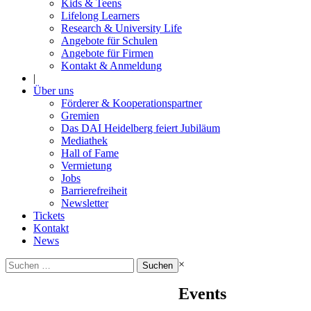
Kids & Teens
Lifelong Learners
Research & University Life
Angebote für Schulen
Angebote für Firmen
Kontakt & Anmeldung
|
Über uns
Förderer & Kooperationspartner
Gremien
Das DAI Heidelberg feiert Jubiläum
Mediathek
Hall of Fame
Vermietung
Jobs
Barrierefreiheit
Newsletter
Tickets
Kontakt
News
Suchen
×
nach:
Events