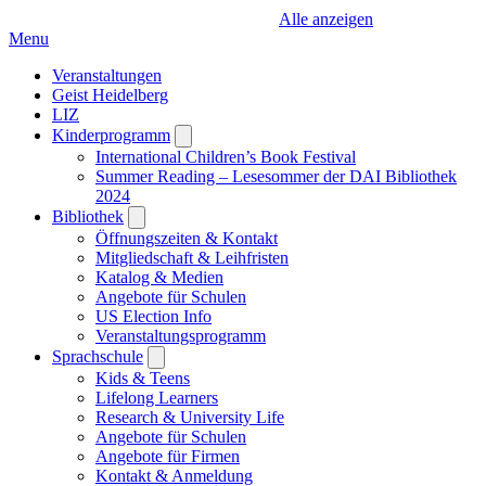
Alle anzeigen
Menu
Veranstaltungen
Geist Heidelberg
LIZ
Kinderprogramm
Open
submenu
International Children’s Book Festival
Summer Reading – Lesesommer der DAI Bibliothek
2024
Bibliothek
Open
submenu
Öffnungszeiten & Kontakt
Mitgliedschaft & Leihfristen
Katalog & Medien
Angebote für Schulen
US Election Info
Veranstaltungsprogramm
Sprachschule
Open
submenu
Kids & Teens
Lifelong Learners
Research & University Life
Angebote für Schulen
Angebote für Firmen
Kontakt & Anmeldung