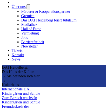
|
Über uns
Open
submenu
Förderer & Kooperationspartner
Gremien
Das DAI Heidelberg feiert Jubiläum
Mediathek
Hall of Fame
Vermietung
Jobs
Barrierefreiheit
Newsletter
Tickets
Kontakt
News
DAI Heidelberg.
Das Haus der Kultur.
→ Sie befinden sich hier
→
Kulturhaus
Internationale DAI
Kindergärten und Schule
Zum Bereich wechseln
Kindergärten und Schule
Freundeskreis des