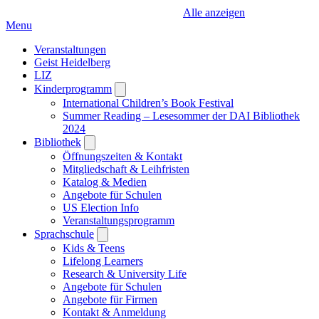
Alle anzeigen
Menu
Veranstaltungen
Geist Heidelberg
LIZ
Kinderprogramm
Open
submenu
International Children’s Book Festival
Summer Reading – Lesesommer der DAI Bibliothek
2024
Bibliothek
Open
submenu
Öffnungszeiten & Kontakt
Mitgliedschaft & Leihfristen
Katalog & Medien
Angebote für Schulen
US Election Info
Veranstaltungsprogramm
Sprachschule
Open
submenu
Kids & Teens
Lifelong Learners
Research & University Life
Angebote für Schulen
Angebote für Firmen
Kontakt & Anmeldung