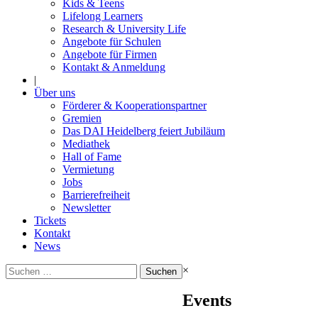
Kids & Teens
Lifelong Learners
Research & University Life
Angebote für Schulen
Angebote für Firmen
Kontakt & Anmeldung
|
Über uns
Förderer & Kooperationspartner
Gremien
Das DAI Heidelberg feiert Jubiläum
Mediathek
Hall of Fame
Vermietung
Jobs
Barrierefreiheit
Newsletter
Tickets
Kontakt
News
Suchen
×
nach:
Events