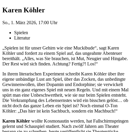
Karen Köhler
So., 1. März 2026, 17:00 Uhr
Spielen
Literatur
„Spielen ist für unser Gehirn wie eine Muckibude“, sagt Karen
Köhler und fordert zu einem Spiel auf, das ungeahnte Abenteuer
bereithält. „Alles, was Sie brauchen, ist Mut, Neugier und Hingabe.
Der Rest wird sich finden. Achtung? Fertig?! Los!“
In ihrem literarischen Experiment schreibt Karen Köhler über ihre
eigene unbändige Lust am Spiel, über das Zocken, das unbedingte
Gewinnenwollen, über Dopamin und Endorphine; sie verwickelt
uns in ein ganz eigenes Spiel mit neuen Regeln. Und mit einem Mal
spürt man eine Unbeschwertheit, wie sie nur beim Spielen entsteht.
Die Verkrampfung des Lebensernstes wird ein bisschen gelöst… ob
nicht doch das ganze Leben ein Spiel ist? Noch einmal O-Ton
Köhler: „Das hier ist kein Sachbuch, sondern ein Machbuch!“
Karen Köhler
wollte Kosmonautin werden, hat Fallschirmspringen
gelernt und Schauspiel studiert. Nach zwölf Jahren am Theater
begann sie zu schreiben, heute veröffentlicht sie Theaterstücke,