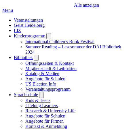
Alle anzeigen
Menu
Veranstaltungen
Geist Heidelberg
LIZ
Kinderprogramm
Open
submenu
International Children’s Book Festival
Summer Reading – Lesesommer der DAI Bibliothek
2024
Bibliothek
Open
submenu
Öffnungszeiten & Kontakt
Mitgliedschaft & Leihfristen
Katalog & Medien
Angebote für Schulen
US Election Info
Veranstaltungsprogramm
Sprachschule
Open
submenu
Kids & Teens
Lifelong Learners
Research & University Life
Angebote für Schulen
Angebote für Firmen
Kontakt & Anmeldung