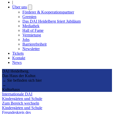
|
Über uns
Open
submenu
Förderer & Kooperationspartner
Gremien
Das DAI Heidelberg feiert Jubiläum
Mediathek
Hall of Fame
Vermietung
Jobs
Barrierefreiheit
Newsletter
Tickets
Kontakt
News
DAI Heidelberg.
Das Haus der Kultur.
→ Sie befinden sich hier
→
Kulturhaus
Internationale DAI
Kindergärten und Schule
Zum Bereich wechseln
Kindergärten und Schule
Freundeskreis des