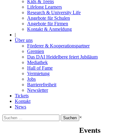
Kids & Teens
Lifelong Learners
Research & University Life
Angebote für Schulen
Angebote für Firmen
Kontakt & Anmeldung
|
Über uns
Förderer & Kooperationspartner
Gremien
Das DAI Heidelberg feiert Jubiläum
Mediathek
Hall of Fame
Vermietung
Jobs
Barrierefreiheit
Newsletter
Tickets
Kontakt
News
Suchen
×
nach:
Events