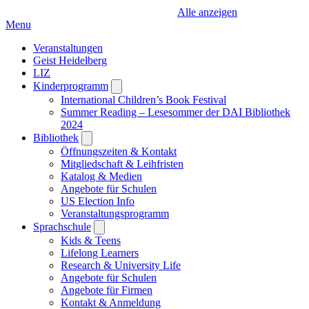
Alle anzeigen
Menu
Veranstaltungen
Geist Heidelberg
LIZ
Kinderprogramm
Open
submenu
International Children’s Book Festival
Summer Reading – Lesesommer der DAI Bibliothek
2024
Bibliothek
Open
submenu
Öffnungszeiten & Kontakt
Mitgliedschaft & Leihfristen
Katalog & Medien
Angebote für Schulen
US Election Info
Veranstaltungsprogramm
Sprachschule
Open
submenu
Kids & Teens
Lifelong Learners
Research & University Life
Angebote für Schulen
Angebote für Firmen
Kontakt & Anmeldung