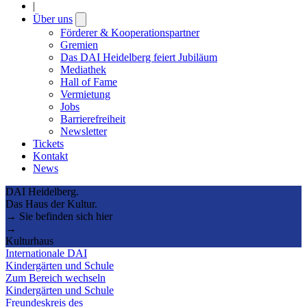
|
Über uns
Open
submenu
Förderer & Kooperationspartner
Gremien
Das DAI Heidelberg feiert Jubiläum
Mediathek
Hall of Fame
Vermietung
Jobs
Barrierefreiheit
Newsletter
Tickets
Kontakt
News
DAI Heidelberg.
Das Haus der Kultur.
→ Sie befinden sich hier
→
Kulturhaus
Internationale DAI
Kindergärten und Schule
Zum Bereich wechseln
Kindergärten und Schule
Freundeskreis des