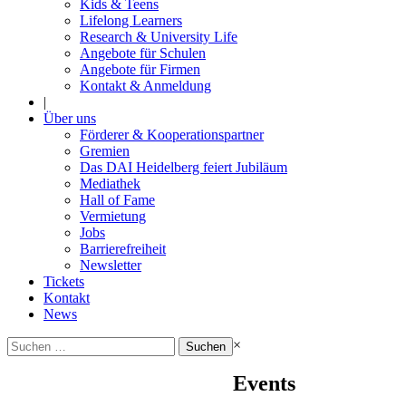
Kids & Teens
Lifelong Learners
Research & University Life
Angebote für Schulen
Angebote für Firmen
Kontakt & Anmeldung
|
Über uns
Förderer & Kooperationspartner
Gremien
Das DAI Heidelberg feiert Jubiläum
Mediathek
Hall of Fame
Vermietung
Jobs
Barrierefreiheit
Newsletter
Tickets
Kontakt
News
Suchen
×
nach:
Events