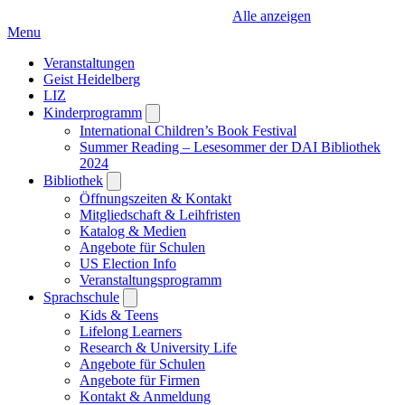
Alle anzeigen
Menu
Veranstaltungen
Geist Heidelberg
LIZ
Kinderprogramm
Open
submenu
International Children’s Book Festival
Summer Reading – Lesesommer der DAI Bibliothek
2024
Bibliothek
Open
submenu
Öffnungszeiten & Kontakt
Mitgliedschaft & Leihfristen
Katalog & Medien
Angebote für Schulen
US Election Info
Veranstaltungsprogramm
Sprachschule
Open
submenu
Kids & Teens
Lifelong Learners
Research & University Life
Angebote für Schulen
Angebote für Firmen
Kontakt & Anmeldung