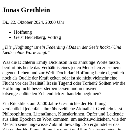
Jonas Grethlein
Di., 22. Oktober 2024, 20:00 Uhr
Hoffnung
Geist Heidelberg, Vortrag
„Die ‚Hoffnung‘ ist ein Federding / Das in der Seele hockt / Und
Lieder ohne Worte singt.“
Was die Dichterin Emily Dickinson in so anmutige Worte fasste,
berührt bis heute das Verhältnis eines jeden Menschen zu seinem
eigenen Leben und zur Welt. Doch darf Hoffnung heute eigentlich
noch als Quelle der Kraft gelten oder ist sie nicht vielmehr eine
Flucht vor der Realität? Ist sie Tugend oder Torheit? Sollten wir die
Hoffnung nicht besser sterben lassen und in unserer
krisengeschüttelten Zeit endlich zu handeln beginnen?
Ein Rückblick auf 2.500 Jahre Geschichte der Hoffnung
verdeutlicht jedenfalls ihre überzeitliche Aktualität. Grethlein lässt
PhilosophInnen, LiteratInnen, Künst­lerInnen, Opfer und Leidende
aus allen Epochen zu Wort kommen, um nachzuvollziehen, wie der
Mensch seine ungewisse Zukunft bewältigt. So ergründet er das
Wesen der Hoffnung, ihren Ursprung und ihre Ausformungen, in