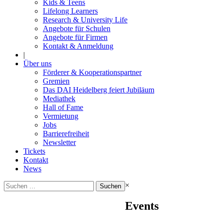
Kids & Teens
Lifelong Learners
Research & University Life
Angebote für Schulen
Angebote für Firmen
Kontakt & Anmeldung
|
Über uns
Förderer & Kooperationspartner
Gremien
Das DAI Heidelberg feiert Jubiläum
Mediathek
Hall of Fame
Vermietung
Jobs
Barrierefreiheit
Newsletter
Tickets
Kontakt
News
Suchen
×
nach:
Events