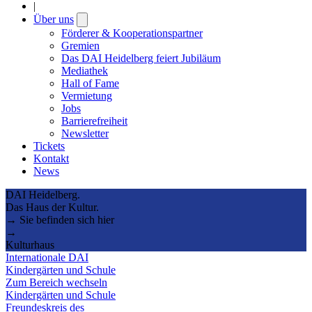
|
Über uns
Open
submenu
Förderer & Kooperationspartner
Gremien
Das DAI Heidelberg feiert Jubiläum
Mediathek
Hall of Fame
Vermietung
Jobs
Barrierefreiheit
Newsletter
Tickets
Kontakt
News
DAI Heidelberg.
Das Haus der Kultur.
→ Sie befinden sich hier
→
Kulturhaus
Internationale DAI
Kindergärten und Schule
Zum Bereich wechseln
Kindergärten und Schule
Freundeskreis des