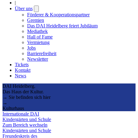
|
Über uns
Open
submenu
Förderer & Kooperationspartner
Gremien
Das DAI Heidelberg feiert Jubiläum
Mediathek
Hall of Fame
Vermietung
Jobs
Barrierefreiheit
Newsletter
Tickets
Kontakt
News
DAI Heidelberg.
Das Haus der Kultur.
→ Sie befinden sich hier
→
Kulturhaus
Internationale DAI
Kindergärten und Schule
Zum Bereich wechseln
Kindergärten und Schule
Freundeskreis des