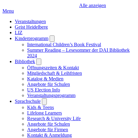
Alle anzeigen
Menu
Veranstaltungen
Geist Heidelberg
LIZ
Kinderprogramm
Open
submenu
International Children’s Book Festival
Summer Reading – Lesesommer der DAI Bibliothek
2024
Bibliothek
Open
submenu
Öffnungszeiten & Kontakt
Mitgliedschaft & Leihfristen
Katalog & Medien
Angebote für Schulen
US Election Info
Veranstaltungsprogramm
Sprachschule
Open
submenu
Kids & Teens
Lifelong Learners
Research & University Life
Angebote für Schulen
Angebote für Firmen
Kontakt & Anmeldung