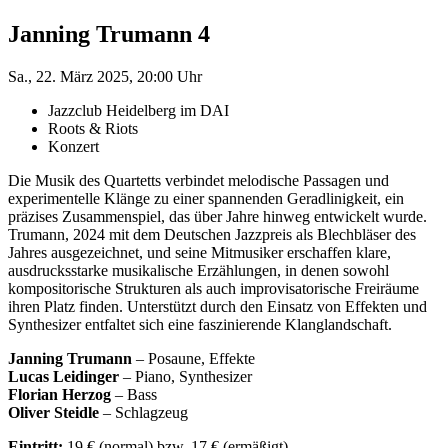
Janning Trumann 4
Sa., 22. März 2025, 20:00 Uhr
Jazzclub Heidelberg im DAI
Roots & Riots
Konzert
Die Musik des Quartetts verbindet melodische Passagen und
experimentelle Klänge zu einer spannenden Geradlinigkeit, ein
präzises Zusammenspiel, das über Jahre hinweg entwickelt wurde.
Trumann, 2024 mit dem Deutschen Jazzpreis als Blechbläser des
Jahres ausgezeichnet, und seine Mitmusiker erschaffen klare,
ausdrucksstarke musikalische Erzählungen, in denen sowohl
kompositorische Strukturen als auch improvisatorische Freiräume
ihren Platz finden. Unterstützt durch den Einsatz von Effekten und
Synthesizer entfaltet sich eine faszinierende Klanglandschaft.
Janning Trumann
– Posaune, Effekte
Lucas Leidinger
– Piano, Synthesizer
Florian Herzog
– Bass
Oliver Steidle
– Schlagzeug
Eintritt:
19 € (normal) bzw. 17 € (ermäßigt)