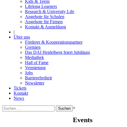
Kids & Teens
Lifelong Learners
Research & University Life
Angebote für Schulen
Angebote für Firmen
Kontakt & Anmeldung
|
Über uns
Förderer & Kooperationspartner
Gremien
Das DAI Heidelberg feiert Jubiläum
Mediathek
Hall of Fame
Vermietung
Jobs
Barrierefreiheit
Newsletter
Tickets
Kontakt
News
Suchen
×
nach:
Events