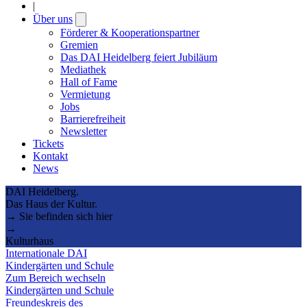
|
Über uns
Open
submenu
Förderer & Kooperationspartner
Gremien
Das DAI Heidelberg feiert Jubiläum
Mediathek
Hall of Fame
Vermietung
Jobs
Barrierefreiheit
Newsletter
Tickets
Kontakt
News
DAI Heidelberg.
Das Haus der Kultur.
→ Sie befinden sich hier
→
Kulturhaus
Internationale DAI
Kindergärten und Schule
Zum Bereich wechseln
Kindergärten und Schule
Freundeskreis des