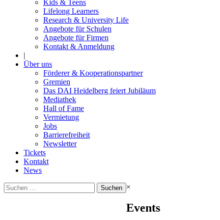
Kids & Teens
Lifelong Learners
Research & University Life
Angebote für Schulen
Angebote für Firmen
Kontakt & Anmeldung
|
Über uns
Förderer & Kooperationspartner
Gremien
Das DAI Heidelberg feiert Jubiläum
Mediathek
Hall of Fame
Vermietung
Jobs
Barrierefreiheit
Newsletter
Tickets
Kontakt
News
Suchen
×
nach:
Events