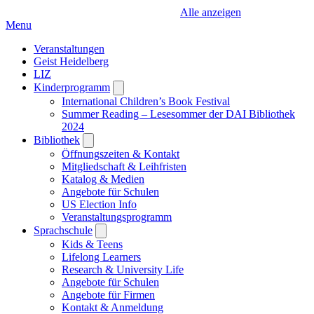
Alle anzeigen
Menu
Veranstaltungen
Geist Heidelberg
LIZ
Kinderprogramm
Open
submenu
International Children’s Book Festival
Summer Reading – Lesesommer der DAI Bibliothek
2024
Bibliothek
Open
submenu
Öffnungszeiten & Kontakt
Mitgliedschaft & Leihfristen
Katalog & Medien
Angebote für Schulen
US Election Info
Veranstaltungsprogramm
Sprachschule
Open
submenu
Kids & Teens
Lifelong Learners
Research & University Life
Angebote für Schulen
Angebote für Firmen
Kontakt & Anmeldung