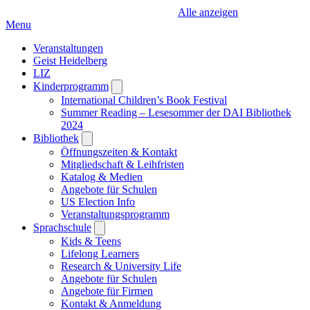
Alle anzeigen
Menu
Veranstaltungen
Geist Heidelberg
LIZ
Kinderprogramm
Open
submenu
International Children’s Book Festival
Summer Reading – Lesesommer der DAI Bibliothek
2024
Bibliothek
Open
submenu
Öffnungszeiten & Kontakt
Mitgliedschaft & Leihfristen
Katalog & Medien
Angebote für Schulen
US Election Info
Veranstaltungsprogramm
Sprachschule
Open
submenu
Kids & Teens
Lifelong Learners
Research & University Life
Angebote für Schulen
Angebote für Firmen
Kontakt & Anmeldung