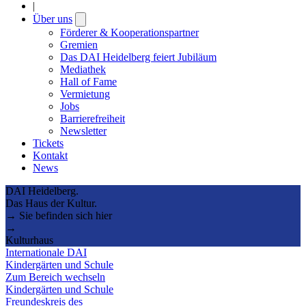
|
Über uns
Open
submenu
Förderer & Kooperationspartner
Gremien
Das DAI Heidelberg feiert Jubiläum
Mediathek
Hall of Fame
Vermietung
Jobs
Barrierefreiheit
Newsletter
Tickets
Kontakt
News
DAI Heidelberg.
Das Haus der Kultur.
→ Sie befinden sich hier
→
Kulturhaus
Internationale DAI
Kindergärten und Schule
Zum Bereich wechseln
Kindergärten und Schule
Freundeskreis des