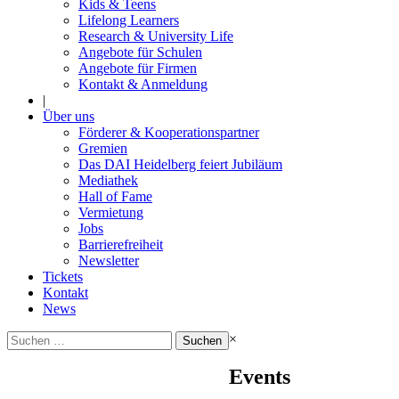
Kids & Teens
Lifelong Learners
Research & University Life
Angebote für Schulen
Angebote für Firmen
Kontakt & Anmeldung
|
Über uns
Förderer & Kooperationspartner
Gremien
Das DAI Heidelberg feiert Jubiläum
Mediathek
Hall of Fame
Vermietung
Jobs
Barrierefreiheit
Newsletter
Tickets
Kontakt
News
Suchen
×
nach:
Events