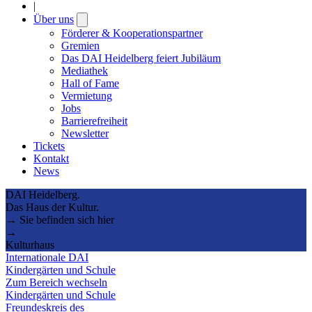
|
Über uns
Open
submenu
Förderer & Kooperationspartner
Gremien
Das DAI Heidelberg feiert Jubiläum
Mediathek
Hall of Fame
Vermietung
Jobs
Barrierefreiheit
Newsletter
Tickets
Kontakt
News
DAI Heidelberg.
Das Haus der Kultur.
→ Sie befinden sich hier
→
Kulturhaus
Internationale DAI
Kindergärten und Schule
Zum Bereich wechseln
Kindergärten und Schule
Freundeskreis des