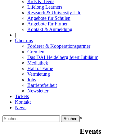
Kids & Teens
Lifelong Learners
Research & University Life
Angebote für Schulen
Angebote für Firmen
Kontakt & Anmeldung
|
Über uns
Förderer & Kooperationspartner
Gremien
Das DAI Heidelberg feiert Jubiläum
Mediathek
Hall of Fame
Vermietung
Jobs
Barrierefreiheit
Newsletter
Tickets
Kontakt
News
Suchen
×
nach:
Events