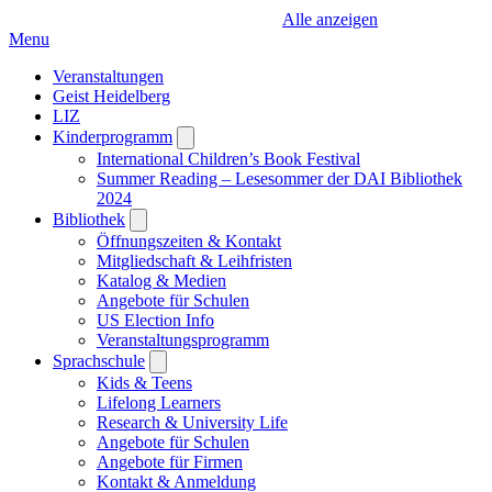
Alle anzeigen
Menu
Veranstaltungen
Geist Heidelberg
LIZ
Kinderprogramm
Open
submenu
International Children’s Book Festival
Summer Reading – Lesesommer der DAI Bibliothek
2024
Bibliothek
Open
submenu
Öffnungszeiten & Kontakt
Mitgliedschaft & Leihfristen
Katalog & Medien
Angebote für Schulen
US Election Info
Veranstaltungsprogramm
Sprachschule
Open
submenu
Kids & Teens
Lifelong Learners
Research & University Life
Angebote für Schulen
Angebote für Firmen
Kontakt & Anmeldung