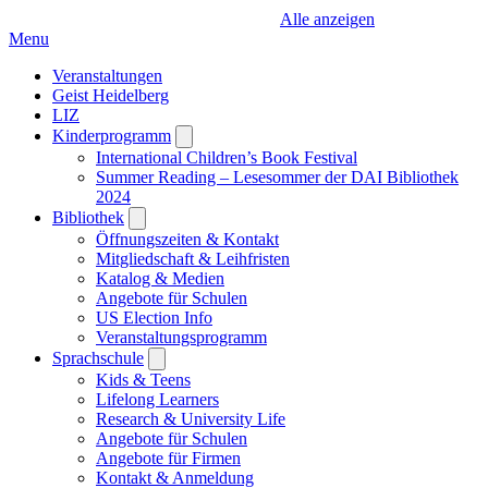
Alle anzeigen
Menu
Veranstaltungen
Geist Heidelberg
LIZ
Kinderprogramm
Open
submenu
International Children’s Book Festival
Summer Reading – Lesesommer der DAI Bibliothek
2024
Bibliothek
Open
submenu
Öffnungszeiten & Kontakt
Mitgliedschaft & Leihfristen
Katalog & Medien
Angebote für Schulen
US Election Info
Veranstaltungsprogramm
Sprachschule
Open
submenu
Kids & Teens
Lifelong Learners
Research & University Life
Angebote für Schulen
Angebote für Firmen
Kontakt & Anmeldung