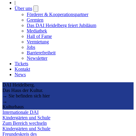
|
Über uns
Open
submenu
Förderer & Kooperationspartner
Gremien
Das DAI Heidelberg feiert Jubiläum
Mediathek
Hall of Fame
Vermietung
Jobs
Barrierefreiheit
Newsletter
Tickets
Kontakt
News
DAI Heidelberg.
Das Haus der Kultur.
→ Sie befinden sich hier
→
Kulturhaus
Internationale DAI
Kindergärten und Schule
Zum Bereich wechseln
Kindergärten und Schule
Freundeskreis des