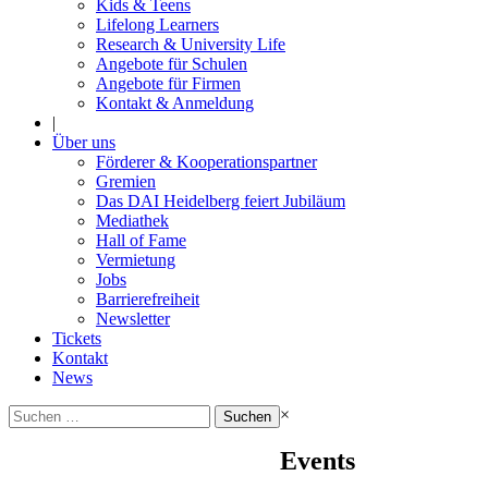
Kids & Teens
Lifelong Learners
Research & University Life
Angebote für Schulen
Angebote für Firmen
Kontakt & Anmeldung
|
Über uns
Förderer & Kooperationspartner
Gremien
Das DAI Heidelberg feiert Jubiläum
Mediathek
Hall of Fame
Vermietung
Jobs
Barrierefreiheit
Newsletter
Tickets
Kontakt
News
Suchen
×
nach:
Events