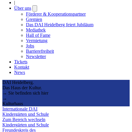
|
Über uns
Open
submenu
Förderer & Kooperationspartner
Gremien
Das DAI Heidelberg feiert Jubiläum
Mediathek
Hall of Fame
Vermietung
Jobs
Barrierefreiheit
Newsletter
Tickets
Kontakt
News
DAI Heidelberg.
Das Haus der Kultur.
→ Sie befinden sich hier
→
Kulturhaus
Internationale DAI
Kindergärten und Schule
Zum Bereich wechseln
Kindergärten und Schule
Freundeskreis des