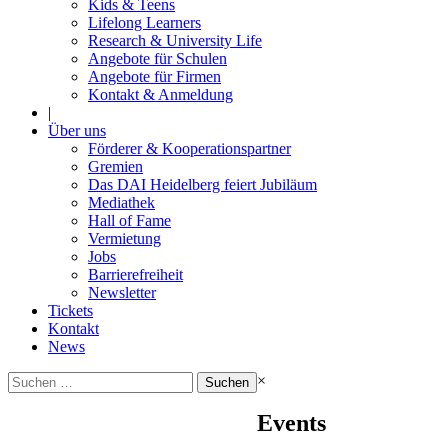
Kids & Teens
Lifelong Learners
Research & University Life
Angebote für Schulen
Angebote für Firmen
Kontakt & Anmeldung
|
Über uns
Förderer & Kooperationspartner
Gremien
Das DAI Heidelberg feiert Jubiläum
Mediathek
Hall of Fame
Vermietung
Jobs
Barrierefreiheit
Newsletter
Tickets
Kontakt
News
Suchen
×
nach:
Events