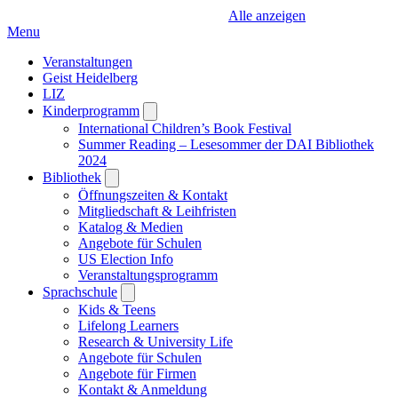
Alle anzeigen
Menu
Veranstaltungen
Geist Heidelberg
LIZ
Kinderprogramm
Open
submenu
International Children’s Book Festival
Summer Reading – Lesesommer der DAI Bibliothek
2024
Bibliothek
Open
submenu
Öffnungszeiten & Kontakt
Mitgliedschaft & Leihfristen
Katalog & Medien
Angebote für Schulen
US Election Info
Veranstaltungsprogramm
Sprachschule
Open
submenu
Kids & Teens
Lifelong Learners
Research & University Life
Angebote für Schulen
Angebote für Firmen
Kontakt & Anmeldung