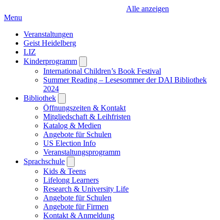
Alle anzeigen
Menu
Veranstaltungen
Geist Heidelberg
LIZ
Kinderprogramm
Open
submenu
International Children’s Book Festival
Summer Reading – Lesesommer der DAI Bibliothek
2024
Bibliothek
Open
submenu
Öffnungszeiten & Kontakt
Mitgliedschaft & Leihfristen
Katalog & Medien
Angebote für Schulen
US Election Info
Veranstaltungsprogramm
Sprachschule
Open
submenu
Kids & Teens
Lifelong Learners
Research & University Life
Angebote für Schulen
Angebote für Firmen
Kontakt & Anmeldung