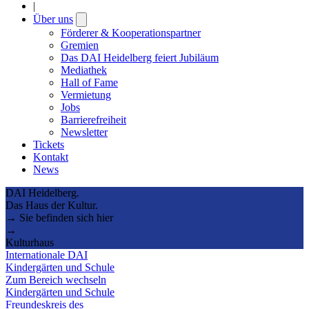
|
Über uns
Open
submenu
Förderer & Kooperationspartner
Gremien
Das DAI Heidelberg feiert Jubiläum
Mediathek
Hall of Fame
Vermietung
Jobs
Barrierefreiheit
Newsletter
Tickets
Kontakt
News
DAI Heidelberg.
Das Haus der Kultur.
→ Sie befinden sich hier
→
Kulturhaus
Internationale DAI
Kindergärten und Schule
Zum Bereich wechseln
Kindergärten und Schule
Freundeskreis des