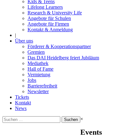
Kids & Teens
Lifelong Learners
Research & University Life
Angebote für Schulen
Angebote für Firmen
Kontakt & Anmeldung
|
Über uns
Förderer & Kooperationspartner
Gremien
Das DAI Heidelberg feiert Jubiläum
Mediathek
Hall of Fame
Vermietung
Jobs
Barrierefreiheit
Newsletter
Tickets
Kontakt
News
Suchen
×
nach:
Events