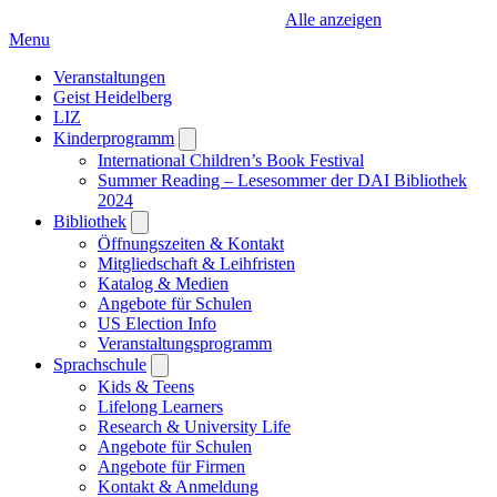
Alle anzeigen
Menu
Veranstaltungen
Geist Heidelberg
LIZ
Kinderprogramm
Open
submenu
International Children’s Book Festival
Summer Reading – Lesesommer der DAI Bibliothek
2024
Bibliothek
Open
submenu
Öffnungszeiten & Kontakt
Mitgliedschaft & Leihfristen
Katalog & Medien
Angebote für Schulen
US Election Info
Veranstaltungsprogramm
Sprachschule
Open
submenu
Kids & Teens
Lifelong Learners
Research & University Life
Angebote für Schulen
Angebote für Firmen
Kontakt & Anmeldung