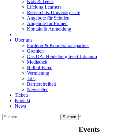
Kids & Teens
Lifelong Learners
Research & University Life
Angebote für Schulen
Angebote für Firmen
Kontakt & Anmeldung
|
Über uns
Förderer & Kooperationspartner
Gremien
Das DAI Heidelberg feiert Jubiläum
Mediathek
Hall of Fame
Vermietung
Jobs
Barrierefreiheit
Newsletter
Tickets
Kontakt
News
Suchen
×
nach:
Events