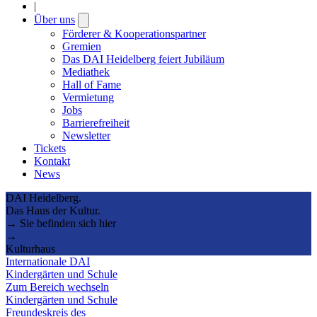
|
Über uns
Open
submenu
Förderer & Kooperationspartner
Gremien
Das DAI Heidelberg feiert Jubiläum
Mediathek
Hall of Fame
Vermietung
Jobs
Barrierefreiheit
Newsletter
Tickets
Kontakt
News
DAI Heidelberg.
Das Haus der Kultur.
→ Sie befinden sich hier
→
Kulturhaus
Internationale DAI
Kindergärten und Schule
Zum Bereich wechseln
Kindergärten und Schule
Freundeskreis des