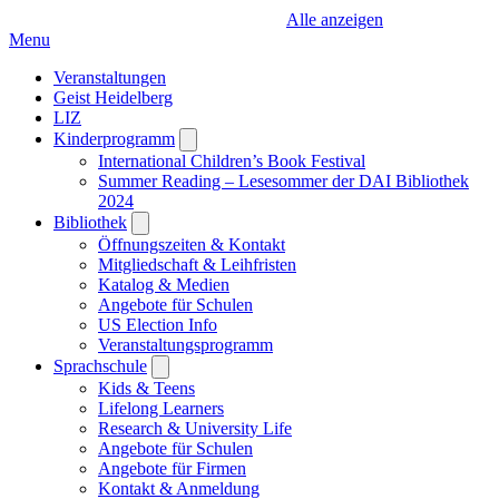
Alle anzeigen
Menu
Veranstaltungen
Geist Heidelberg
LIZ
Kinderprogramm
Open
submenu
International Children’s Book Festival
Summer Reading – Lesesommer der DAI Bibliothek
2024
Bibliothek
Open
submenu
Öffnungszeiten & Kontakt
Mitgliedschaft & Leihfristen
Katalog & Medien
Angebote für Schulen
US Election Info
Veranstaltungsprogramm
Sprachschule
Open
submenu
Kids & Teens
Lifelong Learners
Research & University Life
Angebote für Schulen
Angebote für Firmen
Kontakt & Anmeldung