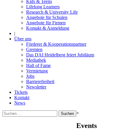
Kids & Teens
Lifelong Learners
Research & University Life
Angebote für Schulen
Angebote für Firmen
Kontakt & Anmeldung
|
Über uns
Förderer & Kooperationspartner
Gremien
Das DAI Heidelberg feiert Jubiläum
Mediathek
Hall of Fame
Vermietung
Jobs
Barrierefreiheit
Newsletter
Tickets
Kontakt
News
Suchen
×
nach:
Events