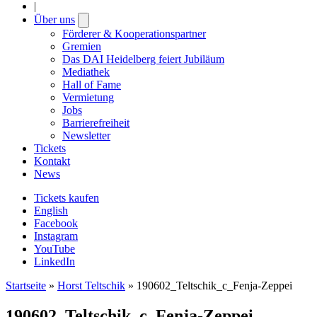
|
Über uns
Open
submenu
Förderer & Kooperationspartner
Gremien
Das DAI Heidelberg feiert Jubiläum
Mediathek
Hall of Fame
Vermietung
Jobs
Barrierefreiheit
Newsletter
Tickets
Kontakt
News
Tickets kaufen
English
Facebook
Instagram
YouTube
LinkedIn
Startseite
»
Horst Teltschik
»
190602_Teltschik_c_Fenja-Zeppei
190602_Teltschik_c_Fenja-Zeppei