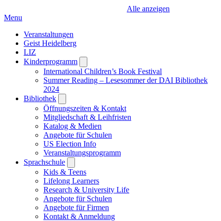
Alle anzeigen
Menu
Veranstaltungen
Geist Heidelberg
LIZ
Kinderprogramm
Open
submenu
International Children’s Book Festival
Summer Reading – Lesesommer der DAI Bibliothek
2024
Bibliothek
Open
submenu
Öffnungszeiten & Kontakt
Mitgliedschaft & Leihfristen
Katalog & Medien
Angebote für Schulen
US Election Info
Veranstaltungsprogramm
Sprachschule
Open
submenu
Kids & Teens
Lifelong Learners
Research & University Life
Angebote für Schulen
Angebote für Firmen
Kontakt & Anmeldung