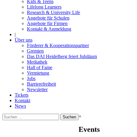
Kids & Teens
Lifelong Learners
Research & University Life
Angebote für Schulen
Angebote für Firmen
Kontakt & Anmeldung
|
Über uns
Förderer & Kooperationspartner
Gremien
Das DAI Heidelberg feiert Jubiläum
Mediathek
Hall of Fame
Vermietung
Jobs
Barrierefreiheit
Newsletter
Tickets
Kontakt
News
Suchen
×
nach:
Events