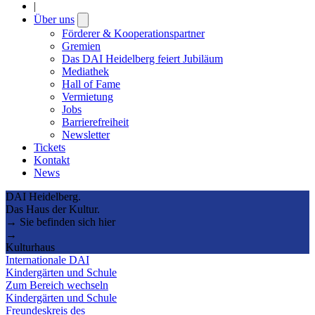
|
Über uns
Open
submenu
Förderer & Kooperationspartner
Gremien
Das DAI Heidelberg feiert Jubiläum
Mediathek
Hall of Fame
Vermietung
Jobs
Barrierefreiheit
Newsletter
Tickets
Kontakt
News
DAI Heidelberg.
Das Haus der Kultur.
→ Sie befinden sich hier
→
Kulturhaus
Internationale DAI
Kindergärten und Schule
Zum Bereich wechseln
Kindergärten und Schule
Freundeskreis des