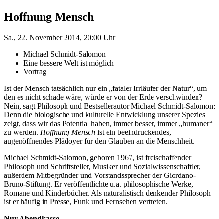
Hoffnung Mensch
Sa., 22. November 2014, 20:00 Uhr
Michael Schmidt-Salomon
Eine bessere Welt ist möglich
Vortrag
Ist der Mensch tatsächlich nur ein „fataler Irrläufer der Natur“, um
den es nicht schade wäre, würde er von der Erde verschwinden?
Nein, sagt Philosoph und Bestsellerautor Michael Schmidt-Salomon:
Denn die biologische und kulturelle Entwicklung unserer Spezies
zeigt, dass wir das Potential haben, immer besser, immer „humaner“
zu werden.
Hoffnung Mensch
ist ein beeindruckendes,
augenöffnendes Plädoyer für den Glauben an die Menschheit.
Michael Schmidt-Salomon, geboren 1967, ist freischaffender
Philosoph und Schriftsteller, Musiker und Sozialwissenschaftler,
außerdem Mitbegründer und Vorstandssprecher der Giordano-
Bruno-Stiftung. Er veröffentlichte u.a. philosophische Werke,
Romane und Kinderbücher. Als naturalistisch denkender Philosoph
ist er häufig in Presse, Funk und Fernsehen vertreten.
Nur Abendkasse.