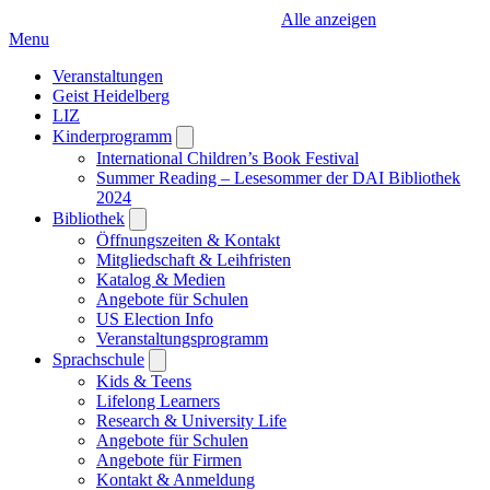
Alle anzeigen
Menu
Veranstaltungen
Geist Heidelberg
LIZ
Kinderprogramm
Open
submenu
International Children’s Book Festival
Summer Reading – Lesesommer der DAI Bibliothek
2024
Bibliothek
Open
submenu
Öffnungszeiten & Kontakt
Mitgliedschaft & Leihfristen
Katalog & Medien
Angebote für Schulen
US Election Info
Veranstaltungsprogramm
Sprachschule
Open
submenu
Kids & Teens
Lifelong Learners
Research & University Life
Angebote für Schulen
Angebote für Firmen
Kontakt & Anmeldung