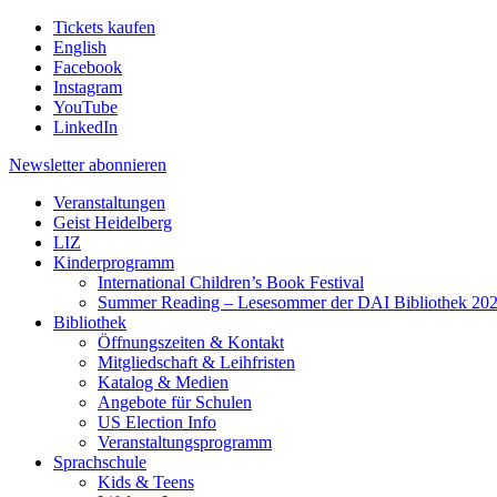
Tickets kaufen
English
Facebook
Instagram
YouTube
LinkedIn
Newsletter
abonnieren
Veranstaltungen
Geist Heidelberg
LIZ
Kinderprogramm
International Children’s Book Festival
Summer Reading – Lesesommer der DAI Bibliothek 20
Bibliothek
Öffnungszeiten & Kontakt
Mitgliedschaft & Leihfristen
Katalog & Medien
Angebote für Schulen
US Election Info
Veranstaltungsprogramm
Sprachschule
Kids & Teens