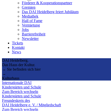
submenu
Förderer & Kooperationspartner
Gremien
Das DAI Heidelberg feiert Jubiläum
Mediathek
Hall of Fame
Vermietung
Jobs
Barrierefreiheit
Newsletter
Tickets
Kontakt
News
DAI Heidelberg.
Das Haus der Kultur.
→ Sie befinden sich hier
→
Kulturhaus
Internationale DAI
Kindergärten und Schule
Zum Bereich wechseln
Kindergärten und Schule
Freundeskreis des
DAI Heidelberg e. V. / Mitgliedschaft
Zum Bereich wechseln