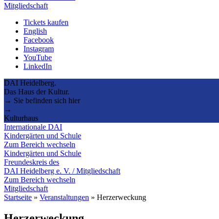
Mitgliedschaft
Tickets kaufen
English
Facebook
Instagram
YouTube
LinkedIn
DAI Heidelberg.
Das Haus der Kultur.
→ Sie befinden sich hier
→
Kulturhaus
Internationale DAI
Kindergärten und Schule
Zum Bereich wechseln
Kindergärten und Schule
Freundeskreis des
DAI Heidelberg e. V. / Mitgliedschaft
Zum Bereich wechseln
Mitgliedschaft
Startseite
»
Veranstaltungen
»
Herzerweckung
Herzerweckung