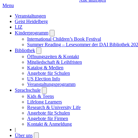
Menu
Veranstaltungen
Geist Heidelberg
LIZ
Kinderprogramm
Open
submenu
International Children’s Book Festival
Summer Reading – Lesesommer der DAI Bibliothek 20
Bibliothek
Open
submenu
Öffnungszeiten & Kontakt
Mitgliedschaft & Leihfristen
Katalog & Medien
Angebote für Schulen
US Election Info
Veranstaltungsprogramm
Sprachschule
Open
submenu
Kids & Teens
Lifelong Learners
Research & University Life
Angebote für Schulen
Angebote für Firmen
Kontakt & Anmeldung
|
Über uns
Open