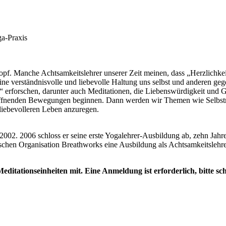
a-Praxis
f. Manche Achtsamkeitslehrer unserer Zeit meinen, dass „Herzlichkeit“
ine verständnisvolle und liebevolle Haltung uns selbst und anderen ge
“ erforschen, darunter auch Meditationen, die Liebenswürdigkeit und
öffnenden Bewegungen beginnen. Dann werden wir Themen wie Selbstmit
liebevolleren Leben anzuregen.
2002. 2006 schloss er seine erste Yogalehrer-Ausbildung ab, zehn Jahr
itischen Organisation Breathworks eine Ausbildung als Achtsamkeitslehr
Meditationseinheiten mit. Eine Anmeldung ist erforderlich, bitte s