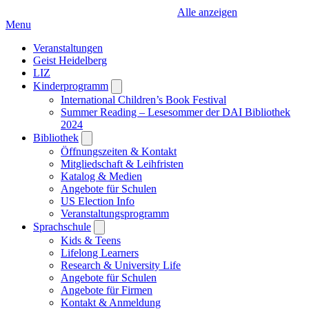
Alle anzeigen
Menu
Veranstaltungen
Geist Heidelberg
LIZ
Kinderprogramm
Open
submenu
International Children’s Book Festival
Summer Reading – Lesesommer der DAI Bibliothek
2024
Bibliothek
Open
submenu
Öffnungszeiten & Kontakt
Mitgliedschaft & Leihfristen
Katalog & Medien
Angebote für Schulen
US Election Info
Veranstaltungsprogramm
Sprachschule
Open
submenu
Kids & Teens
Lifelong Learners
Research & University Life
Angebote für Schulen
Angebote für Firmen
Kontakt & Anmeldung