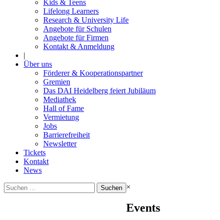
Kids & Teens
Lifelong Learners
Research & University Life
Angebote für Schulen
Angebote für Firmen
Kontakt & Anmeldung
|
Über uns
Förderer & Kooperationspartner
Gremien
Das DAI Heidelberg feiert Jubiläum
Mediathek
Hall of Fame
Vermietung
Jobs
Barrierefreiheit
Newsletter
Tickets
Kontakt
News
Suchen
×
nach:
Events