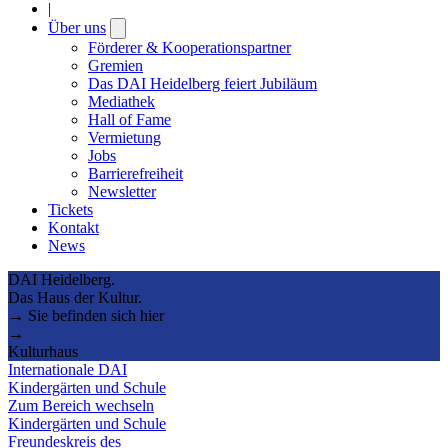
|
Über uns
Open
submenu
Förderer & Kooperationspartner
Gremien
Das DAI Heidelberg feiert Jubiläum
Mediathek
Hall of Fame
Vermietung
Jobs
Barrierefreiheit
Newsletter
Tickets
Kontakt
News
DAI Heidelberg.
Das Haus der Kultur.
→ Sie befinden sich hier
→
Kulturhaus
Internationale DAI
Kindergärten und Schule
Zum Bereich wechseln
Kindergärten und Schule
Freundeskreis des