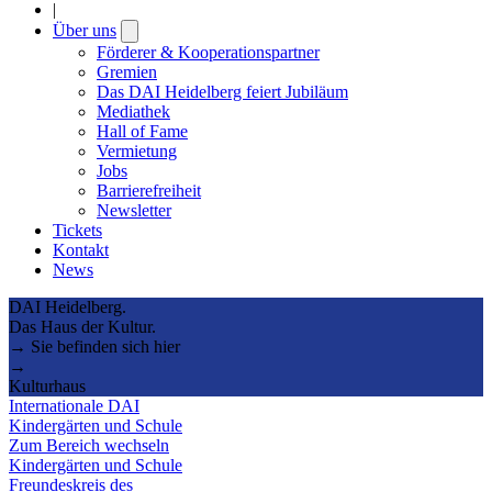
|
Über uns
Open
submenu
Förderer & Kooperationspartner
Gremien
Das DAI Heidelberg feiert Jubiläum
Mediathek
Hall of Fame
Vermietung
Jobs
Barrierefreiheit
Newsletter
Tickets
Kontakt
News
DAI Heidelberg.
Das Haus der Kultur.
→ Sie befinden sich hier
→
Kulturhaus
Internationale DAI
Kindergärten und Schule
Zum Bereich wechseln
Kindergärten und Schule
Freundeskreis des