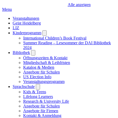
Alle anzeigen
Menu
Veranstaltungen
Geist Heidelberg
LIZ
Kinderprogramm
Open
submenu
International Children’s Book Festival
Summer Reading – Lesesommer der DAI Bibliothek
2024
Bibliothek
Open
submenu
Öffnungszeiten & Kontakt
Mitgliedschaft & Leihfristen
Katalog & Medien
Angebote für Schulen
US Election Info
Veranstaltungsprogramm
Sprachschule
Open
submenu
Kids & Teens
Lifelong Learners
Research & University Life
Angebote für Schulen
Angebote für Firmen
Kontakt & Anmeldung