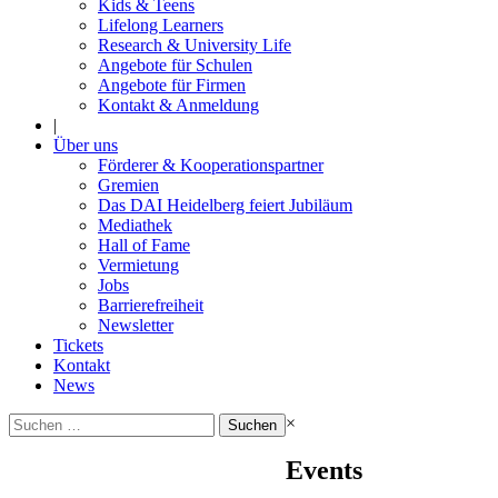
Kids & Teens
Lifelong Learners
Research & University Life
Angebote für Schulen
Angebote für Firmen
Kontakt & Anmeldung
|
Über uns
Förderer & Kooperationspartner
Gremien
Das DAI Heidelberg feiert Jubiläum
Mediathek
Hall of Fame
Vermietung
Jobs
Barrierefreiheit
Newsletter
Tickets
Kontakt
News
Suchen
×
nach:
Events