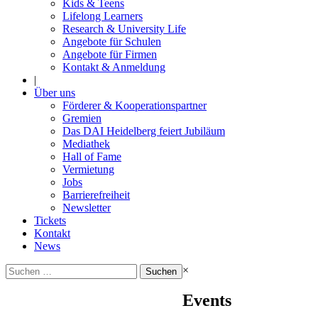
Kids & Teens
Lifelong Learners
Research & University Life
Angebote für Schulen
Angebote für Firmen
Kontakt & Anmeldung
|
Über uns
Förderer & Kooperationspartner
Gremien
Das DAI Heidelberg feiert Jubiläum
Mediathek
Hall of Fame
Vermietung
Jobs
Barrierefreiheit
Newsletter
Tickets
Kontakt
News
Suchen
×
nach:
Events