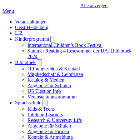
Alle anzeigen
Menu
Veranstaltungen
Geist Heidelberg
LIZ
Kinderprogramm
Open
submenu
International Children’s Book Festival
Summer Reading – Lesesommer der DAI Bibliothek
2024
Bibliothek
Open
submenu
Öffnungszeiten & Kontakt
Mitgliedschaft & Leihfristen
Katalog & Medien
Angebote für Schulen
US Election Info
Veranstaltungsprogramm
Sprachschule
Open
submenu
Kids & Teens
Lifelong Learners
Research & University Life
Angebote für Schulen
Angebote für Firmen
Kontakt & Anmeldung