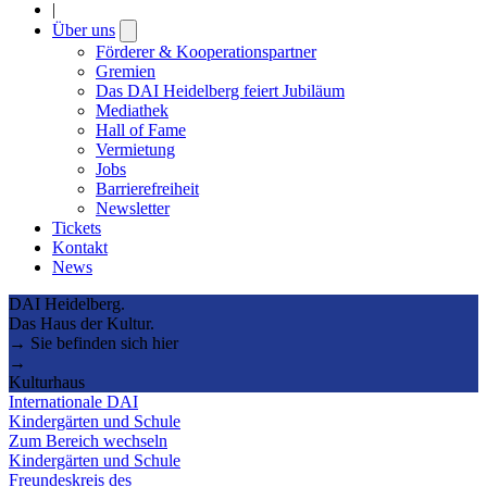
|
Über uns
Open
submenu
Förderer & Kooperationspartner
Gremien
Das DAI Heidelberg feiert Jubiläum
Mediathek
Hall of Fame
Vermietung
Jobs
Barrierefreiheit
Newsletter
Tickets
Kontakt
News
DAI Heidelberg.
Das Haus der Kultur.
→ Sie befinden sich hier
→
Kulturhaus
Internationale DAI
Kindergärten und Schule
Zum Bereich wechseln
Kindergärten und Schule
Freundeskreis des