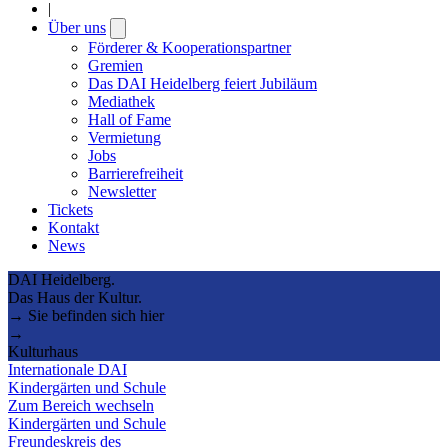
|
Über uns
Open
submenu
Förderer & Kooperationspartner
Gremien
Das DAI Heidelberg feiert Jubiläum
Mediathek
Hall of Fame
Vermietung
Jobs
Barrierefreiheit
Newsletter
Tickets
Kontakt
News
DAI Heidelberg.
Das Haus der Kultur.
→ Sie befinden sich hier
→
Kulturhaus
Internationale DAI
Kindergärten und Schule
Zum Bereich wechseln
Kindergärten und Schule
Freundeskreis des