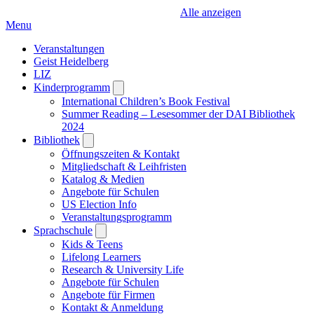
Alle anzeigen
Menu
Veranstaltungen
Geist Heidelberg
LIZ
Kinderprogramm
Open
submenu
International Children’s Book Festival
Summer Reading – Lesesommer der DAI Bibliothek
2024
Bibliothek
Open
submenu
Öffnungszeiten & Kontakt
Mitgliedschaft & Leihfristen
Katalog & Medien
Angebote für Schulen
US Election Info
Veranstaltungsprogramm
Sprachschule
Open
submenu
Kids & Teens
Lifelong Learners
Research & University Life
Angebote für Schulen
Angebote für Firmen
Kontakt & Anmeldung