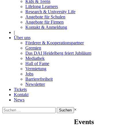
Kids & Teens
Lifelong Learners
Research & University Life
Angebote für Schulen
Angebote für Firmen
Kontakt & Anmeldung
|
Über uns
Förderer & Kooperationspartner
Gremien
Das DAI Heidelberg feiert Jubiläum
Mediathek
Hall of Fame
Vermietung
Jobs
Barrierefreiheit
Newsletter
Tickets
Kontakt
News
Suchen
×
nach:
Events