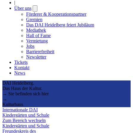
|
Über uns
Open
submenu
Förderer & Kooperationspartner
Gremien
Das DAI Heidelberg feiert Jubiläum
Mediathek
Hall of Fame
Vermietung
Jobs
Barrierefreiheit
Newsletter
Tickets
Kontakt
News
DAI Heidelberg.
Das Haus der Kultur.
→ Sie befinden sich hier
→
Kulturhaus
Internationale DAI
Kindergärten und Schule
Zum Bereich wechseln
Kindergärten und Schule
Freundeskreis des