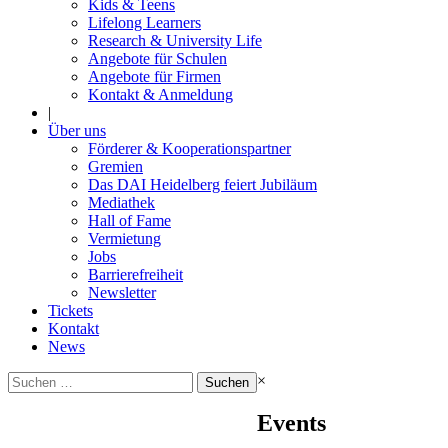
Kids & Teens
Lifelong Learners
Research & University Life
Angebote für Schulen
Angebote für Firmen
Kontakt & Anmeldung
|
Über uns
Förderer & Kooperationspartner
Gremien
Das DAI Heidelberg feiert Jubiläum
Mediathek
Hall of Fame
Vermietung
Jobs
Barrierefreiheit
Newsletter
Tickets
Kontakt
News
Suchen
×
nach:
Events