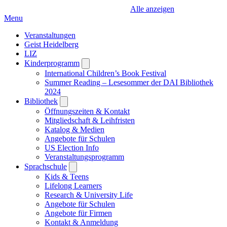
Alle anzeigen
Menu
Veranstaltungen
Geist Heidelberg
LIZ
Kinderprogramm
Open
submenu
International Children’s Book Festival
Summer Reading – Lesesommer der DAI Bibliothek
2024
Bibliothek
Open
submenu
Öffnungszeiten & Kontakt
Mitgliedschaft & Leihfristen
Katalog & Medien
Angebote für Schulen
US Election Info
Veranstaltungsprogramm
Sprachschule
Open
submenu
Kids & Teens
Lifelong Learners
Research & University Life
Angebote für Schulen
Angebote für Firmen
Kontakt & Anmeldung