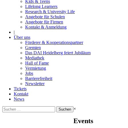
Kids & Teens
Lifelong Learners
Research & University Life
Angebote für Schulen
Angebote für Firmen
Kontakt & Anmeldung
|
Über uns
Förderer & Kooperationspartner
Gremien
Das DAI Heidelberg feiert Jubiläum
Mediathek
Hall of Fame
Vermietung
Jobs
Barrierefreiheit
Newsletter
Tickets
Kontakt
News
Suchen
×
nach:
Events