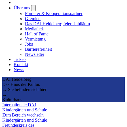
|
Über uns
Open
submenu
Förderer & Kooperationspartner
Gremien
Das DAI Heidelberg feiert Jubiläum
Mediathek
Hall of Fame
Vermietung
Jobs
Barrierefreiheit
Newsletter
Tickets
Kontakt
News
DAI Heidelberg.
Das Haus der Kultur.
→ Sie befinden sich hier
→
Kulturhaus
Internationale DAI
Kindergärten und Schule
Zum Bereich wechseln
Kindergärten und Schule
Freundeskreis des