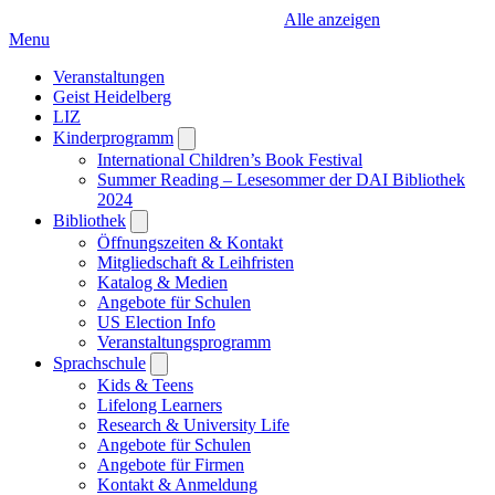
Alle anzeigen
Menu
Veranstaltungen
Geist Heidelberg
LIZ
Kinderprogramm
Open
submenu
International Children’s Book Festival
Summer Reading – Lesesommer der DAI Bibliothek
2024
Bibliothek
Open
submenu
Öffnungszeiten & Kontakt
Mitgliedschaft & Leihfristen
Katalog & Medien
Angebote für Schulen
US Election Info
Veranstaltungsprogramm
Sprachschule
Open
submenu
Kids & Teens
Lifelong Learners
Research & University Life
Angebote für Schulen
Angebote für Firmen
Kontakt & Anmeldung