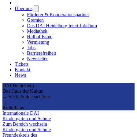
|
Über uns
Open
submenu
Förderer & Kooperationspartner
Gremien
Das DAI Heidelberg feiert Jubiläum
Mediathek
Hall of Fame
Vermietung
Jobs
Barrierefreiheit
Newsletter
Tickets
Kontakt
News
DAI Heidelberg.
Das Haus der Kultur.
→ Sie befinden sich hier
→
Kulturhaus
Internationale DAI
Kindergärten und Schule
Zum Bereich wechseln
Kindergärten und Schule
Freundeskreis des