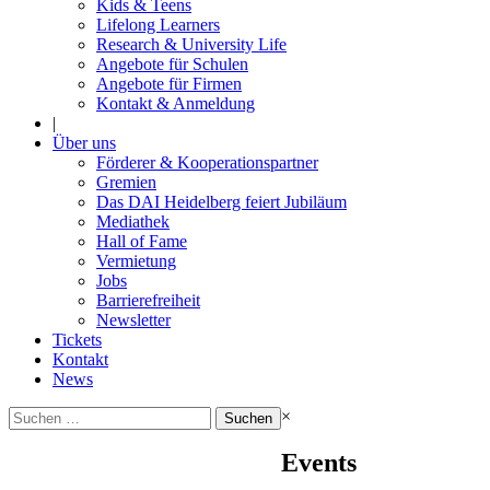
Kids & Teens
Lifelong Learners
Research & University Life
Angebote für Schulen
Angebote für Firmen
Kontakt & Anmeldung
|
Über uns
Förderer & Kooperationspartner
Gremien
Das DAI Heidelberg feiert Jubiläum
Mediathek
Hall of Fame
Vermietung
Jobs
Barrierefreiheit
Newsletter
Tickets
Kontakt
News
Suchen
×
nach:
Events