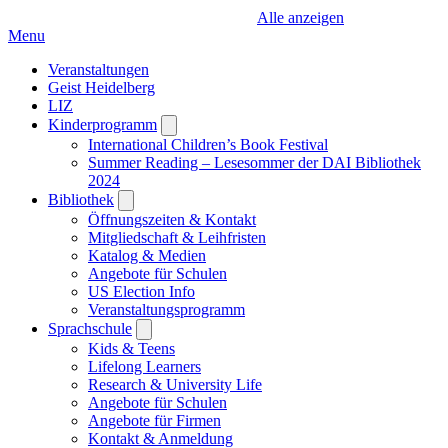
Alle anzeigen
Menu
Veranstaltungen
Geist Heidelberg
LIZ
Kinderprogramm
Open
submenu
International Children’s Book Festival
Summer Reading – Lesesommer der DAI Bibliothek
2024
Bibliothek
Open
submenu
Öffnungszeiten & Kontakt
Mitgliedschaft & Leihfristen
Katalog & Medien
Angebote für Schulen
US Election Info
Veranstaltungsprogramm
Sprachschule
Open
submenu
Kids & Teens
Lifelong Learners
Research & University Life
Angebote für Schulen
Angebote für Firmen
Kontakt & Anmeldung