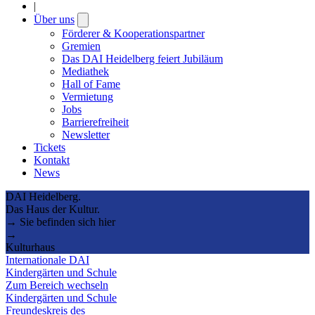
|
Über uns
Open
submenu
Förderer & Kooperationspartner
Gremien
Das DAI Heidelberg feiert Jubiläum
Mediathek
Hall of Fame
Vermietung
Jobs
Barrierefreiheit
Newsletter
Tickets
Kontakt
News
DAI Heidelberg.
Das Haus der Kultur.
→ Sie befinden sich hier
→
Kulturhaus
Internationale DAI
Kindergärten und Schule
Zum Bereich wechseln
Kindergärten und Schule
Freundeskreis des