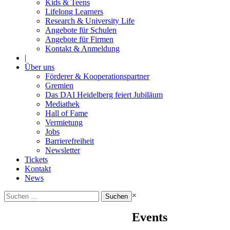
Kids & Teens
Lifelong Learners
Research & University Life
Angebote für Schulen
Angebote für Firmen
Kontakt & Anmeldung
|
Über uns
Förderer & Kooperationspartner
Gremien
Das DAI Heidelberg feiert Jubiläum
Mediathek
Hall of Fame
Vermietung
Jobs
Barrierefreiheit
Newsletter
Tickets
Kontakt
News
Suchen
×
nach:
Events