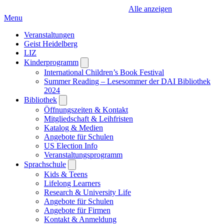
Alle anzeigen
Menu
Veranstaltungen
Geist Heidelberg
LIZ
Kinderprogramm
Open
submenu
International Children’s Book Festival
Summer Reading – Lesesommer der DAI Bibliothek
2024
Bibliothek
Open
submenu
Öffnungszeiten & Kontakt
Mitgliedschaft & Leihfristen
Katalog & Medien
Angebote für Schulen
US Election Info
Veranstaltungsprogramm
Sprachschule
Open
submenu
Kids & Teens
Lifelong Learners
Research & University Life
Angebote für Schulen
Angebote für Firmen
Kontakt & Anmeldung