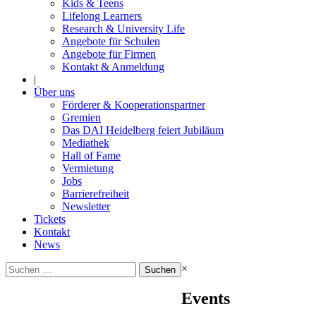
Kids & Teens
Lifelong Learners
Research & University Life
Angebote für Schulen
Angebote für Firmen
Kontakt & Anmeldung
|
Über uns
Förderer & Kooperationspartner
Gremien
Das DAI Heidelberg feiert Jubiläum
Mediathek
Hall of Fame
Vermietung
Jobs
Barrierefreiheit
Newsletter
Tickets
Kontakt
News
Suchen
×
nach:
Events