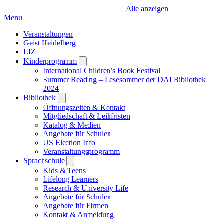
Alle anzeigen
Menu
Veranstaltungen
Geist Heidelberg
LIZ
Kinderprogramm
Open
submenu
International Children’s Book Festival
Summer Reading – Lesesommer der DAI Bibliothek
2024
Bibliothek
Open
submenu
Öffnungszeiten & Kontakt
Mitgliedschaft & Leihfristen
Katalog & Medien
Angebote für Schulen
US Election Info
Veranstaltungsprogramm
Sprachschule
Open
submenu
Kids & Teens
Lifelong Learners
Research & University Life
Angebote für Schulen
Angebote für Firmen
Kontakt & Anmeldung