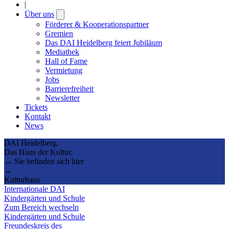
|
Über uns
Open
submenu
Förderer & Kooperationspartner
Gremien
Das DAI Heidelberg feiert Jubiläum
Mediathek
Hall of Fame
Vermietung
Jobs
Barrierefreiheit
Newsletter
Tickets
Kontakt
News
DAI Heidelberg.
Das Haus der Kultur.
→ Sie befinden sich hier
→
Kulturhaus
Internationale DAI
Kindergärten und Schule
Zum Bereich wechseln
Kindergärten und Schule
Freundeskreis des