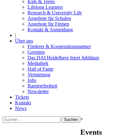
Kids & Teens
Lifelong Learners
Research & University Life
Angebote für Schulen
Angebote für Firmen
Kontakt & Anmeldung
|
Über uns
Förderer & Kooperationspartner
Gremien
Das DAI Heidelberg feiert Jubiläum
Mediathek
Hall of Fame
Vermietung
Jobs
Barrierefreiheit
Newsletter
Tickets
Kontakt
News
Suchen
×
nach:
Events