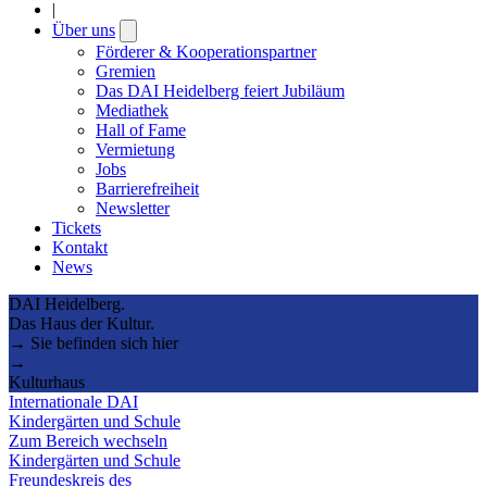
|
Über uns
Open
submenu
Förderer & Kooperationspartner
Gremien
Das DAI Heidelberg feiert Jubiläum
Mediathek
Hall of Fame
Vermietung
Jobs
Barrierefreiheit
Newsletter
Tickets
Kontakt
News
DAI Heidelberg.
Das Haus der Kultur.
→ Sie befinden sich hier
→
Kulturhaus
Internationale DAI
Kindergärten und Schule
Zum Bereich wechseln
Kindergärten und Schule
Freundeskreis des