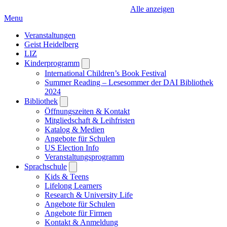
Alle anzeigen
Menu
Veranstaltungen
Geist Heidelberg
LIZ
Kinderprogramm
Open
submenu
International Children’s Book Festival
Summer Reading – Lesesommer der DAI Bibliothek
2024
Bibliothek
Open
submenu
Öffnungszeiten & Kontakt
Mitgliedschaft & Leihfristen
Katalog & Medien
Angebote für Schulen
US Election Info
Veranstaltungsprogramm
Sprachschule
Open
submenu
Kids & Teens
Lifelong Learners
Research & University Life
Angebote für Schulen
Angebote für Firmen
Kontakt & Anmeldung