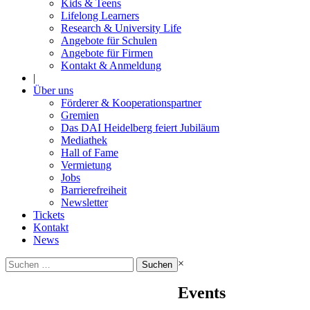
Kids & Teens
Lifelong Learners
Research & University Life
Angebote für Schulen
Angebote für Firmen
Kontakt & Anmeldung
|
Über uns
Förderer & Kooperationspartner
Gremien
Das DAI Heidelberg feiert Jubiläum
Mediathek
Hall of Fame
Vermietung
Jobs
Barrierefreiheit
Newsletter
Tickets
Kontakt
News
Suchen
×
nach:
Events