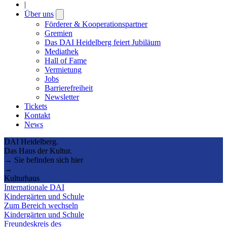
|
Über uns
Open
submenu
Förderer & Kooperationspartner
Gremien
Das DAI Heidelberg feiert Jubiläum
Mediathek
Hall of Fame
Vermietung
Jobs
Barrierefreiheit
Newsletter
Tickets
Kontakt
News
DAI Heidelberg.
Das Haus der Kultur.
→ Sie befinden sich hier
→
Kulturhaus
Internationale DAI
Kindergärten und Schule
Zum Bereich wechseln
Kindergärten und Schule
Freundeskreis des