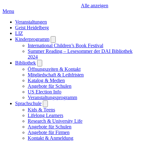
Alle anzeigen
Menu
Veranstaltungen
Geist Heidelberg
LIZ
Kinderprogramm
Open
submenu
International Children’s Book Festival
Summer Reading – Lesesommer der DAI Bibliothek
2024
Bibliothek
Open
submenu
Öffnungszeiten & Kontakt
Mitgliedschaft & Leihfristen
Katalog & Medien
Angebote für Schulen
US Election Info
Veranstaltungsprogramm
Sprachschule
Open
submenu
Kids & Teens
Lifelong Learners
Research & University Life
Angebote für Schulen
Angebote für Firmen
Kontakt & Anmeldung