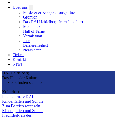
|
Über uns
Open
submenu
Förderer & Kooperationspartner
Gremien
Das DAI Heidelberg feiert Jubiläum
Mediathek
Hall of Fame
Vermietung
Jobs
Barrierefreiheit
Newsletter
Tickets
Kontakt
News
DAI Heidelberg.
Das Haus der Kultur.
→ Sie befinden sich hier
→
Kulturhaus
Internationale DAI
Kindergärten und Schule
Zum Bereich wechseln
Kindergärten und Schule
Freundeskreis des