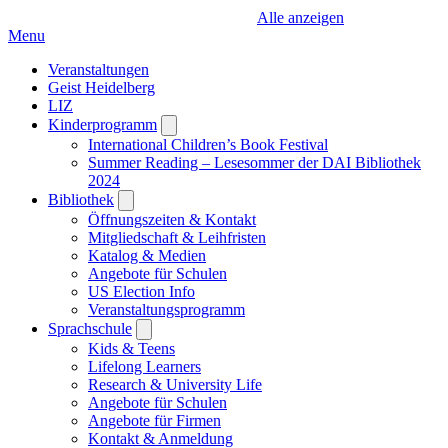
Alle anzeigen
Menu
Veranstaltungen
Geist Heidelberg
LIZ
Kinderprogramm
Open
submenu
International Children’s Book Festival
Summer Reading – Lesesommer der DAI Bibliothek
2024
Bibliothek
Open
submenu
Öffnungszeiten & Kontakt
Mitgliedschaft & Leihfristen
Katalog & Medien
Angebote für Schulen
US Election Info
Veranstaltungsprogramm
Sprachschule
Open
submenu
Kids & Teens
Lifelong Learners
Research & University Life
Angebote für Schulen
Angebote für Firmen
Kontakt & Anmeldung