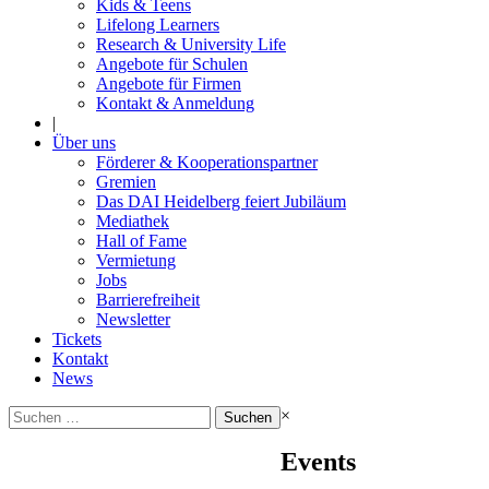
Kids & Teens
Lifelong Learners
Research & University Life
Angebote für Schulen
Angebote für Firmen
Kontakt & Anmeldung
|
Über uns
Förderer & Kooperationspartner
Gremien
Das DAI Heidelberg feiert Jubiläum
Mediathek
Hall of Fame
Vermietung
Jobs
Barrierefreiheit
Newsletter
Tickets
Kontakt
News
Suchen
×
nach:
Events