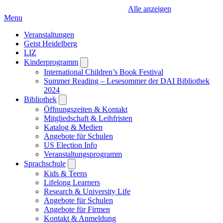
Alle anzeigen
Menu
Veranstaltungen
Geist Heidelberg
LIZ
Kinderprogramm
Open
submenu
International Children’s Book Festival
Summer Reading – Lesesommer der DAI Bibliothek
2024
Bibliothek
Open
submenu
Öffnungszeiten & Kontakt
Mitgliedschaft & Leihfristen
Katalog & Medien
Angebote für Schulen
US Election Info
Veranstaltungsprogramm
Sprachschule
Open
submenu
Kids & Teens
Lifelong Learners
Research & University Life
Angebote für Schulen
Angebote für Firmen
Kontakt & Anmeldung