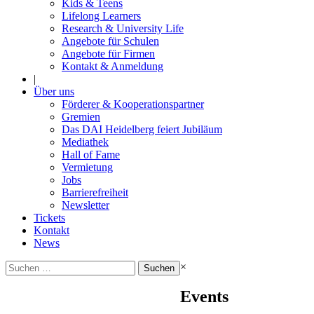
Kids & Teens
Lifelong Learners
Research & University Life
Angebote für Schulen
Angebote für Firmen
Kontakt & Anmeldung
|
Über uns
Förderer & Kooperationspartner
Gremien
Das DAI Heidelberg feiert Jubiläum
Mediathek
Hall of Fame
Vermietung
Jobs
Barrierefreiheit
Newsletter
Tickets
Kontakt
News
Suchen
×
nach:
Events