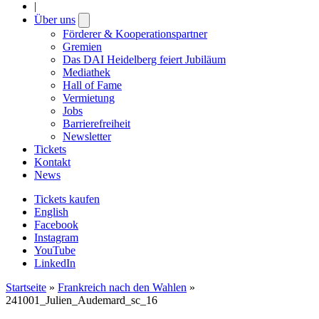
|
Über uns
Open
submenu
Förderer & Kooperationspartner
Gremien
Das DAI Heidelberg feiert Jubiläum
Mediathek
Hall of Fame
Vermietung
Jobs
Barrierefreiheit
Newsletter
Tickets
Kontakt
News
Tickets kaufen
English
Facebook
Instagram
YouTube
LinkedIn
Startseite
»
Frankreich nach den Wahlen
»
241001_Julien_Audemard_sc_16