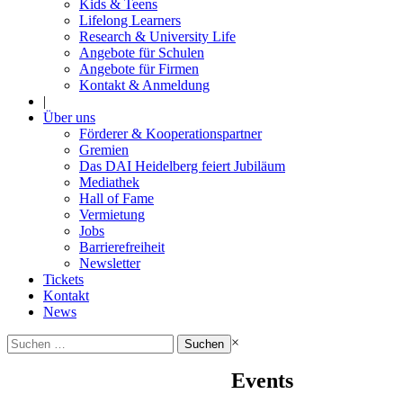
Kids & Teens
Lifelong Learners
Research & University Life
Angebote für Schulen
Angebote für Firmen
Kontakt & Anmeldung
|
Über uns
Förderer & Kooperationspartner
Gremien
Das DAI Heidelberg feiert Jubiläum
Mediathek
Hall of Fame
Vermietung
Jobs
Barrierefreiheit
Newsletter
Tickets
Kontakt
News
Suchen
×
nach:
Events