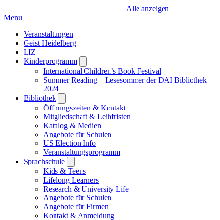
Alle anzeigen
Menu
Veranstaltungen
Geist Heidelberg
LIZ
Kinderprogramm
Open
submenu
International Children’s Book Festival
Summer Reading – Lesesommer der DAI Bibliothek
2024
Bibliothek
Open
submenu
Öffnungszeiten & Kontakt
Mitgliedschaft & Leihfristen
Katalog & Medien
Angebote für Schulen
US Election Info
Veranstaltungsprogramm
Sprachschule
Open
submenu
Kids & Teens
Lifelong Learners
Research & University Life
Angebote für Schulen
Angebote für Firmen
Kontakt & Anmeldung