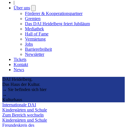
|
Über uns
Open
submenu
Förderer & Kooperationspartner
Gremien
Das DAI Heidelberg feiert Jubiläum
Mediathek
Hall of Fame
Vermietung
Jobs
Barrierefreiheit
Newsletter
Tickets
Kontakt
News
DAI Heidelberg.
Das Haus der Kultur.
→ Sie befinden sich hier
→
Kulturhaus
Internationale DAI
Kindergärten und Schule
Zum Bereich wechseln
Kindergärten und Schule
Freundeskreis des